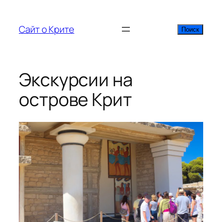
Перейти
к
Сайт о Крите
Поиск
Поиск
содержимому
Экскурсии на
острове Крит