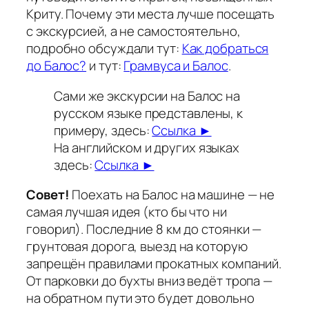
Криту. Почему эти места лучше посещать
с экскурсией, а не самостоятельно,
подробно обсуждали тут:
Как добраться
до Балос?
и тут:
Грамвуса и Балос
.
Сами же экскурсии на Балос на
русском языке представлены, к
примеру, здесь:
Ссылка ►
На английском и других языках
здесь:
Ссылка ►
Совет!
Поехать на Балос на машине — не
самая лучшая идея (кто бы что ни
говорил). Последние 8 км до стоянки —
грунтовая дорога, выезд на которую
запрещён правилами прокатных компаний.
От парковки до бухты вниз ведёт тропа —
на обратном пути это будет довольно