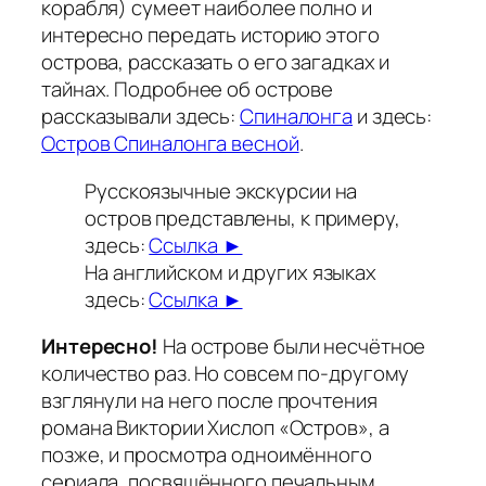
корабля) сумеет наиболее полно и
интересно передать историю этого
острова, рассказать о его загадках и
тайнах. Подробнее об острове
рассказывали здесь:
Спиналонга
и здесь:
Остров Спиналонга весной
.
Русскоязычные экскурсии на
остров представлены, к примеру,
здесь:
Ссылка ►
На английском и других языках
здесь:
Ссылка ►
Интересно!
На острове были несчётное
количество раз. Но совсем по-другому
взглянули на него после прочтения
романа Виктории Хислоп «Остров», а
позже, и просмотра одноимённого
сериала, посвящённого печальным