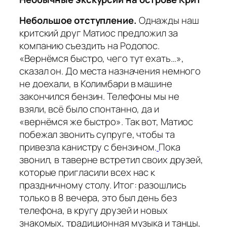
Небольшое отступление.
Однажды наш
критский друг Матиос предложил за
компанию съездить на Родопос.
«Вернёмся быстро, чего тут ехать…»,
сказал он. До места назначения немного
не доехали, в Колимбари в машине
закончился бензин. Телефоны мы не
взяли, всё было спонтанно, да и
«вернёмся же быстро». Так вот, Матиос
побежал звонить супруге, чтобы та
привезла канистру с бензином.
Пока
звонил, в таверне встретил своих друзей,
которые пригласили всех нас к
праздничному столу. Итог: разошлись
только в 8 вечера, это был день без
телефона, в кругу друзей и новых
знакомых, традиционная музыка и танцы,