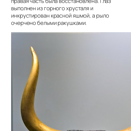
правая часть была восстановлена. Глаз
выполнен из горного хрусталя и
инкрустирован красной яшмой, а рыло
очерчено белыми ракушками.