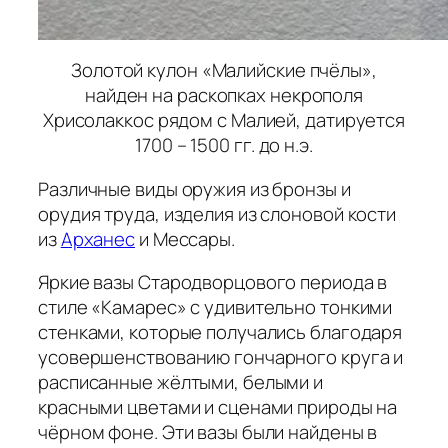
Золотой кулон «Малийские пчёлы»,
найден на раскопках некрополя
Хрисолаккос рядом с Малией, датируется
1700 – 1500 гг. до н.э.
Различные виды оружия из бронзы и
орудия труда, изделия из слоновой кости
из
Арханес
и Мессары.
Яркие вазы Стародворцового периода в
стиле «Камарес» с удивительно тонкими
стенками, которые получались благодаря
усовершенствованию гончарного круга и
расписанные жёлтыми, белыми и
красными цветами и сценами природы на
чёрном фоне. Эти вазы были найдены в