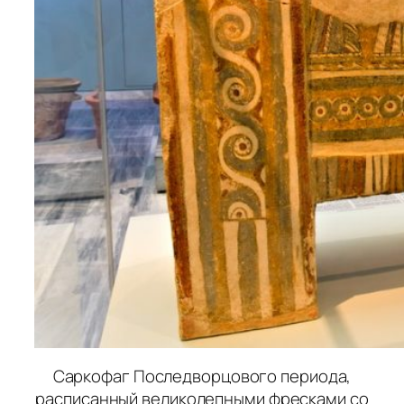
Саркофаг Последворцового периода,
расписанный великолепными фресками со