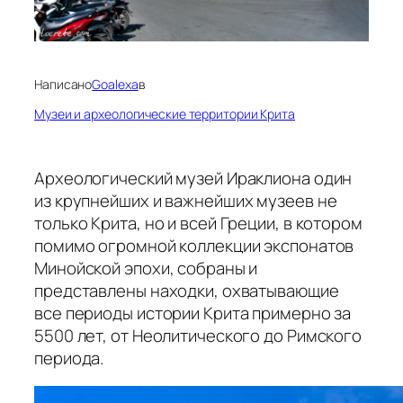
Написано
Goalexa
в
Музеи и археологические территории Крита
Археологический музей Ираклиона один
из крупнейших и важнейших музеев не
только Крита, но и всей Греции, в котором
помимо огромной коллекции экспонатов
Минойской эпохи, собраны и
представлены находки, охватывающие
все периоды истории Крита примерно за
5500 лет, от Неолитического до Римского
периода.