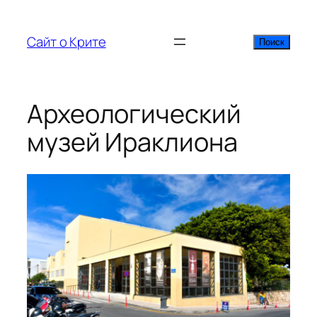
Перейти
к
Сайт о Крите
Поиск
Поиск
содержимому
Археологический
музей Ираклиона