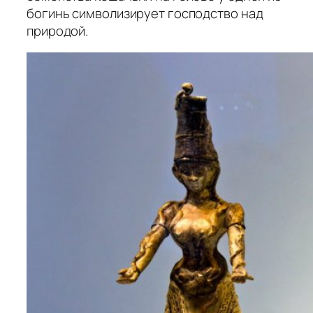
богинь символизирует господство над
природой.