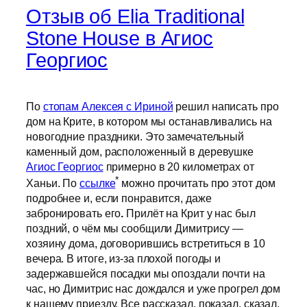
Отзыв об Elia Traditional
Stone House в Агиос
Георгиос
По
стопам Алексея с Ириной
решил написать про
дом на Крите, в котором мы останавливались на
новогодние праздники. Это замечательный
каменный дом, расположенный в деревушке
Агиос Георгиос
примерно в 20 километрах от
*
Ханьи. По
ссылке
можно прочитать про этот дом
подробнее и, если понравится, даже
забронировать его
.
Прилёт на Крит у нас был
поздний, о чём мы сообщили Димитрису —
хозяину дома, договорившись встретиться в 10
вечера. В итоге, из-за плохой погоды и
задержавшейся посадки мы опоздали почти на
час, но Димитрис нас дождался и уже прогрел дом
к нашему приезду. Все рассказал, показал, сказал,