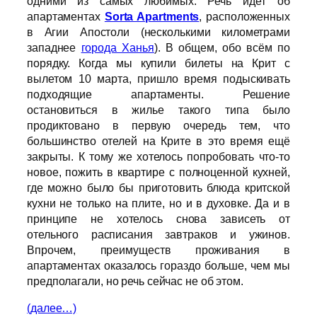
одними из самых любимых. Речь идёт об
апартаментах
Sorta Apartments
, расположенных
в Агии Апостоли (несколькими километрами
западнее
города Ханья
). В общем, обо всём по
порядку. Когда мы купили билеты на Крит с
вылетом 10 марта, пришло время подыскивать
подходящие апартаменты. Решение
остановиться в жилье такого типа было
продиктовано в первую очередь тем, что
большинство отелей на Крите в это время ещё
закрыты. К тому же хотелось попробовать что-то
новое, пожить в квартире с полноценной кухней,
где можно было бы приготовить блюда критской
кухни не только на плите, но и в духовке. Да и в
принципе не хотелось снова зависеть от
отельного расписания завтраков и ужинов.
Впрочем, преимуществ проживания в
апартаментах оказалось гораздо больше, чем мы
предполагали, но речь сейчас не об этом.
(далее…)