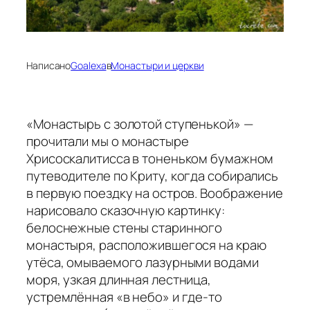
Написано
Goalexa
в
Монастыри и церкви
«Монастырь с золотой ступенькой» —
прочитали мы о монастыре
Хрисоскалитисса в тоненьком бумажном
путеводителе по Криту, когда собирались
в первую поездку на остров. Воображение
нарисовало сказочную картинку:
белоснежные стены старинного
монастыря, расположившегося на краю
утёса, омываемого лазурными водами
моря, узкая длинная лестница,
устремлённая «в небо» и где-то