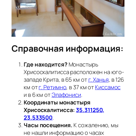
Справочная информация:
Где находится?
Монастырь
Хрисоскалитисса расположен на юго-
западе Крита, в 65 км от
г. Ханья
, в 126
км от
г. Ретимно
, в 37 км от
Киссамос
и в 6 км от
Элафониси
.
Координаты монастыря
Хрисоскалитисса:
35.311250,
23.533500
.
Часы посещения.
К сожалению, мы
не нашли информацию о часах