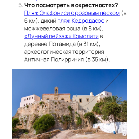
Что посмотреть в окрестностях?
Пляж Элафониси с розовым песком
(в
6 км), дикий
пляж Кедродасос
и
можжевеловая роща (в 8 км),
«Лунный пейзаж» Комолити
в
деревне Потамида (в 31 км),
археологическая территория
Античная Полирриния (в 35 км).