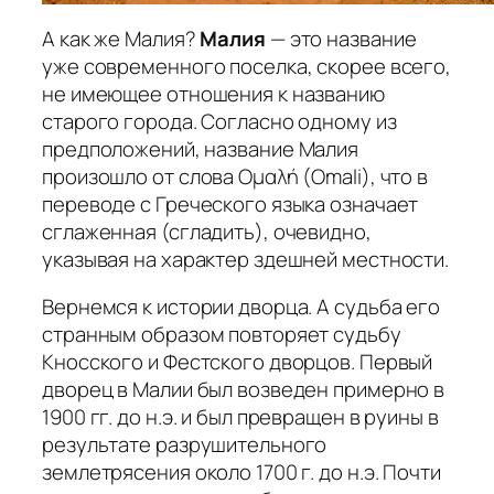
А как же Малия?
Малия
— это название
уже современного поселка, скорее всего,
не имеющее отношения к названию
старого города. Согласно одному из
предположений, название Малия
произошло от слова Ομαλή (Omali), что в
переводе с Греческого языка означает
сглаженная (сгладить), очевидно,
указывая на характер здешней местности.
Вернемся к истории дворца. А судьба его
странным образом повторяет судьбу
Кносского и Фестского дворцов. Первый
дворец в Малии был возведен примерно в
1900 гг. до н.э. и был превращен в руины в
результате разрушительного
землетрясения около 1700 г. до н.э. Почти