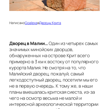
Написано
Goalexa
в
Дворцы Крита
Дворец в Малии…
Один из четырех самых
значимых минойских дворцов,
обнаруженных на острове Крит всего
примерно в 3 км к востоку от популярного
курорта Малия. Не смотря на то, что
Малийский дворец, пожалуй, самый
легкодоступный дворец, посетили мы его
не в первую очередь. К тому же, в наши
планы вмешалась критская сиеста, из-за
чего на осмотр весьма не малой и
интересной археологической территории