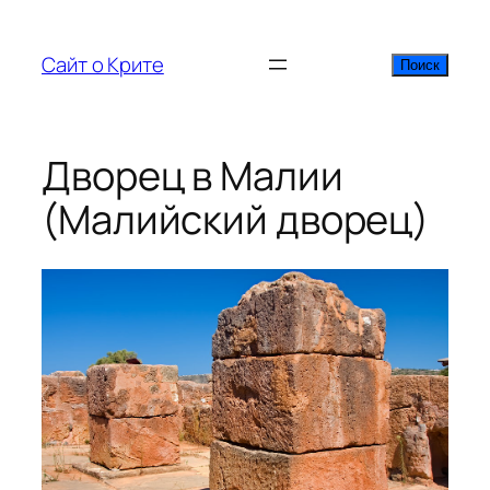
Перейти
к
Сайт о Крите
Поиск
Поиск
содержимому
Дворец в Малии
(Малийский дворец)