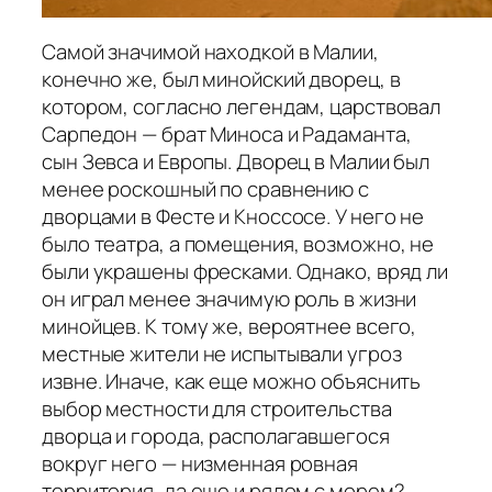
Самой значимой находкой в Малии,
конечно же, был минойский дворец, в
котором, согласно легендам, царствовал
Сарпедон — брат Миноса и Радаманта,
сын Зевса и Европы. Дворец в Малии был
менее роскошный по сравнению с
дворцами в Фесте и Кноссосе. У него не
было театра, а помещения, возможно, не
были украшены фресками. Однако, вряд ли
он играл менее значимую роль в жизни
минойцев. К тому же, вероятнее всего,
местные жители не испытывали угроз
извне. Иначе, как еще можно объяснить
выбор местности для строительства
дворца и города, располагавшегося
вокруг него — низменная ровная
территория, да еще и рядом с морем?