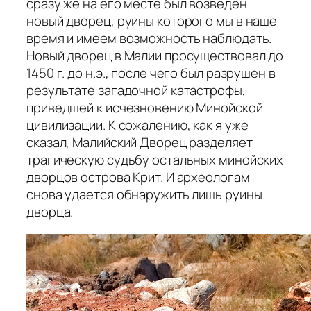
сразу же на его месте был возведен
новый дворец, руины которого мы в наше
время и имеем возможность наблюдать.
Новый дворец в Малии просуществовал до
1450 г. до н.э., после чего был разрушен в
результате загадочной катастрофы,
приведшей к исчезновению Минойской
цивилизации. К сожалению, как я уже
сказал, Малийский Дворец разделяет
трагическую судьбу остальных минойских
дворцов острова Крит. И археологам
снова удается обнаружить лишь руины
дворца.