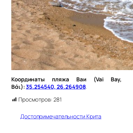
Координаты пляжа Ваи (Vai Bay,
Βάι):
35.254540, 26.264908
.
Просмотров:
281
Достопримечательности Крита