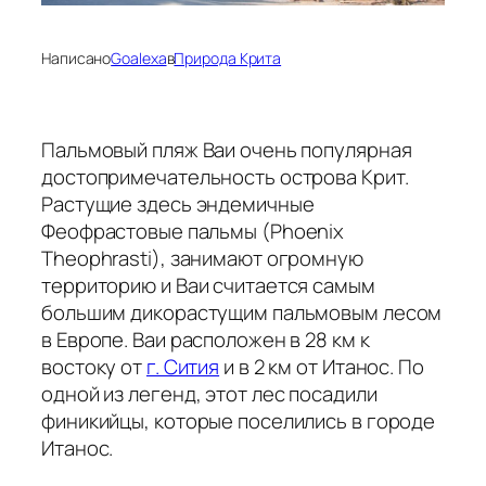
Написано
Goalexa
в
Природа Крита
Пальмовый пляж Ваи очень популярная
достопримечательность острова Крит.
Растущие здесь эндемичные
Феофрастовые пальмы (Phoenix
Theophrasti), занимают огромную
территорию и Ваи считается самым
большим дикорастущим пальмовым лесом
в Европе. Ваи расположен в 28 км к
востоку от
г. Сития
и в 2 км от Итанос. По
одной из легенд, этот лес посадили
финикийцы, которые поселились в городе
Итанос.