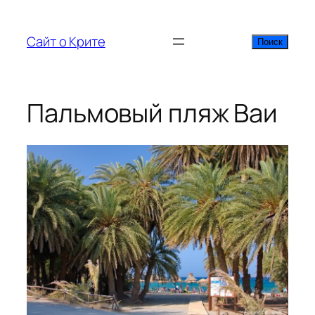
Перейти
к
Сайт о Крите
Поиск
Поиск
содержимому
Пальмовый пляж Ваи