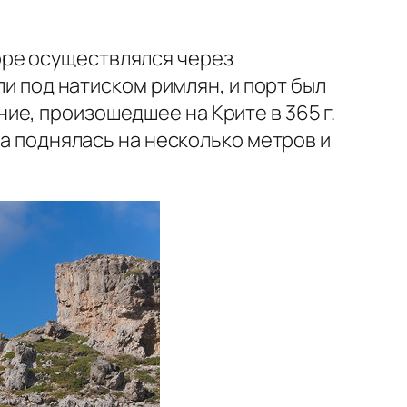
оре осуществлялся через
ли под натиском римлян, и порт был
ие, произошедшее на Крите в 365 г.
ва поднялась на несколько метров и