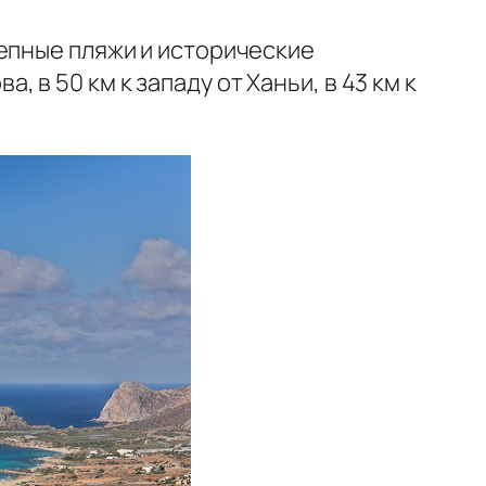
епные пляжи и исторические
, в 50 км к западу от
Ханьи
, в 43 км к