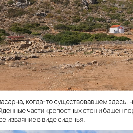
ласарна, когда-то существовавшем здесь,
айденные части крепостных стен и башен п
е изваяние в виде сиденья.