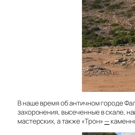
В наше время об античном городе Фа
захоронения, высеченные в скале, н
мастерских, а также «Трон»
—
каменно