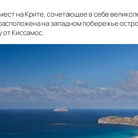
мест на Крите, сочетающее в себе великол
асположена на западном побережье острова
у от
Киссамос
.