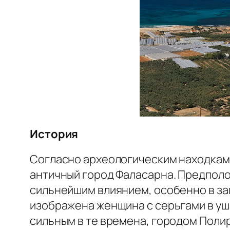
История
Согласно археологическим находкам,
античный город Фаласарна. Предполож
сильнейшим влиянием, особенно в за
изображена женщина с серьгами в уша
сильным в те времена, городом Полир