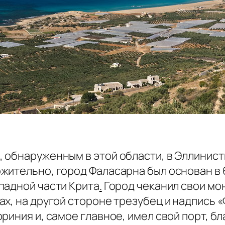
 обнаруженным в этой области, в Эллинист
ительно, город Фаласарна был основан в 6 
падной части Крита
.
Город чеканил свои мо
х, на другой стороне трезубец и надпись «
риния и, самое главное, имел свой порт, б