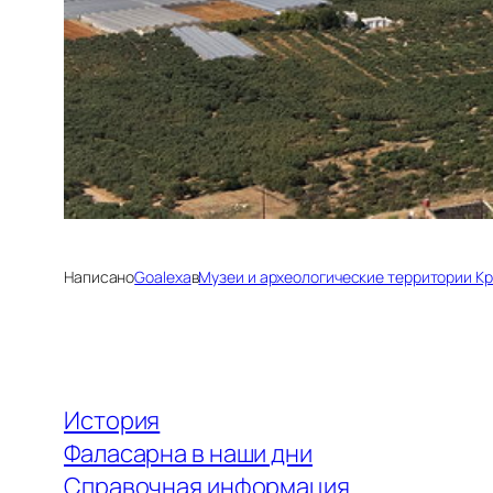
Написано
Goalexa
в
Музеи и археологические территории К
История
Фаласарна в наши дни
Справочная информация