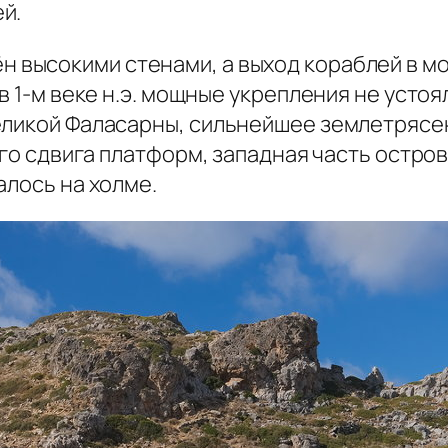
й.
 высокими стенами, а выход кораблей в м
в 1-м веке н.э. мощные укрепления не устоя
еликой Фаласарны, сильнейшее землетрясен
ого сдвига платформ, западная часть остро
алось на холме.