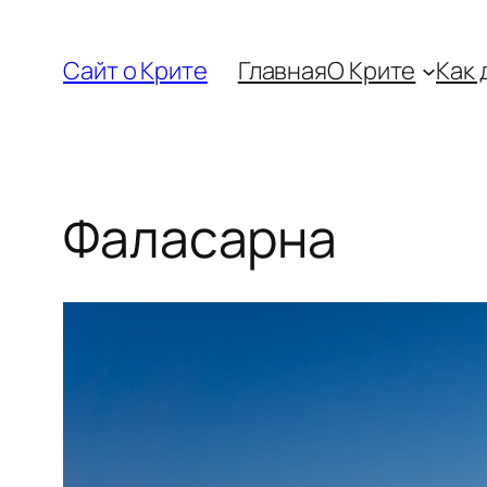
Перейти
к
Сайт о Крите
Главная
О Крите
Как 
содержимому
Фаласарна