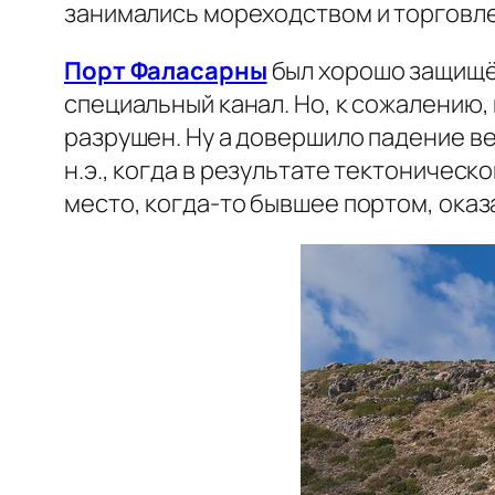
занимались мореходством и торговле
Порт Фаласарны
был хорошо защищён
специальный канал. Но, к сожалению, 
разрушен. Ну а довершило падение в
н.э., когда в результате тектоническ
место, когда-то бывшее портом, оказ