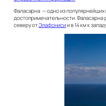
Фаласарна — одно из популярнейших 
достопримечательности. Фаласарна р
северу от
Элафониси
и в 14 км к запад