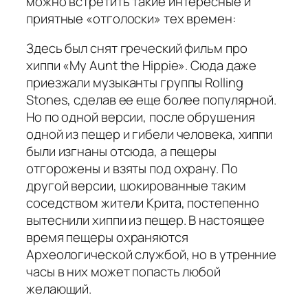
можно встретить такие интересные и
приятные «отголоски» тех времен:
Здесь был снят греческий фильм про
хиппи «My Aunt the Hippie». Сюда даже
приезжали музыканты группы Rolling
Stones, сделав ее еще более популярной.
Но по одной версии, после обрушения
одной из пещер и гибели человека, хиппи
были изгнаны отсюда, а пещеры
отгорожены и взяты под охрану. По
другой версии, шокированные таким
соседством жители Крита, постепенно
вытеснили хиппи из пещер. В настоящее
время пещеры охраняются
Археологической службой, но в утренние
часы в них может попасть любой
желающий.