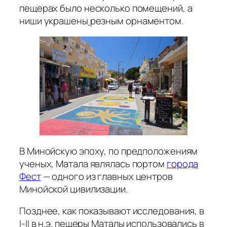
пещерах было несколько помещений, а
ниши украшены
резным орнаментом.
В Минойскую эпоху, по предположениям
ученых, Матала являлась портом
города
Фест
— одного из главных центров
Минойской цивилизации.
Позднее, как показывают исследования, в
I-II в н.э. пещеры Маталы использовались в