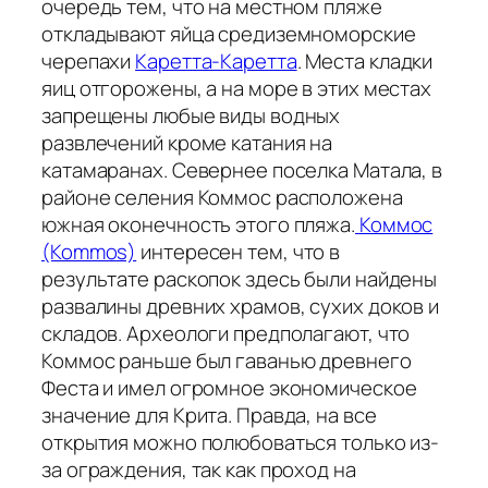
очередь тем, что на местном пляже
откладывают яйца средиземноморские
черепахи
Каретта-Каретта
. Места кладки
яиц отгорожены, а на море в этих местах
запрещены любые виды водных
развлечений кроме катания на
катамаранах. Севернее поселка Матала, в
районе селения Коммос расположена
южная оконечность этого пляжа.
Коммос
(Kommos)
интересен тем, что в
результате раскопок здесь были найдены
развалины древних храмов, сухих доков и
складов. Археологи предполагают, что
Коммос раньше был гаванью древнего
Феста и имел огромное экономическое
значение для Крита. Правда, на все
открытия можно полюбоваться только из-
за ограждения, так как проход на