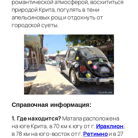
романтической атмосферой, восхититься
природой Крита, погулять в тени
апельсиновых рощ и отдохнуть от
городской суеты.
Справочная информация:
1. Где находится?
Матала расположена
на юге Крита, в 70 км к югу от г.
Ираклион
,
в 78 км на юго-восток от г.
Ретимно
и в 27