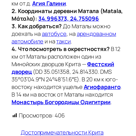
км от д.
Агия Галини
.
2.
Координаты деревни Матала (Matala,
Μάταλα):
34.996373, 24.755096
3. Как добраться?
До Маталы можно
доехать на
автобусе
, на
арендованном
автомобиле
и на
такси
.
4. Что посмотреть в окрестностях?
В 12
км от Маталы расположен один из
Минойских дворцов Крита —
Фестский
дворец
(DD 35.051358, 24.814330. DMS
35°03’04.9″N 24°48’51.6″E). В 20 км к юго-
востоку находится ущелье
Агиофаранго
.
В 14 км на восток от Маталы находится
Монастырь Богородицы Одигитрии
.
Просмотров:
406
Достопримечательности Крита