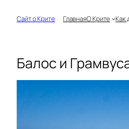
Перейти
к
Сайт о Крите
Главная
О Крите
Как 
содержимому
Балос и Грамвус