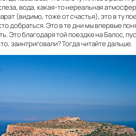
слеза, вода, какая-то нереальная атмосфер
ат (видимо, тоже от счастья), это в ту пое
сто добраться. Это в те дни мы впервые по
ть. Это благодаря той поездке на Балос, пус
что, заинтриговали? Тогда читайте дальше.