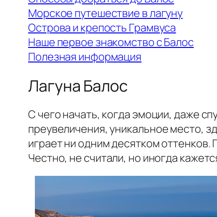
Морское путешествие в лагуну
Острова и крепость Грамвуса
Наше первое знакомство с Балос
Полезная информация
Лагуна Балос
С чего начать, когда эмоции, даже сп
преувеличения, уникальное место, зд
играет ни одним десятком оттенков. Г
Честно, не считали, но иногда кажетс