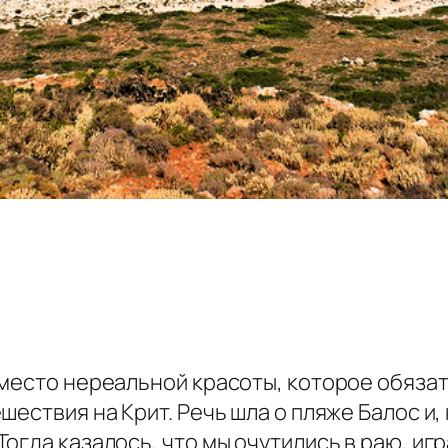
место нереальной красоты, которое обязат
ествия на Крит. Речь шла о пляже Балос и, 
гда казалось, что мы очутились в раю, игр