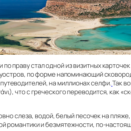
и по праву стал одной из визитных карточе
полуостров, по форме напоминающий сковоро
путеводителей, на миллионах селфи.
Так в
νι), что с греческого переводится, как «ск
ловно слеза, водой, белый песочек на пляже
ой романтики и безмятежности, по-настоящ