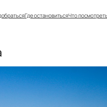
добраться
Где остановиться
Что посмотрет
а