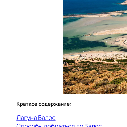
Краткое содержание:
Лагуна Балос
Способы добраться до Балос