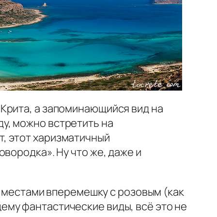
к Крита, а запоминающийся вид на
ду, можно встретить на
от, этот харизматичный
овородка». Ну что же, даже и
, местами вперемешку с розовым (как
ему фантастические виды, всё это не