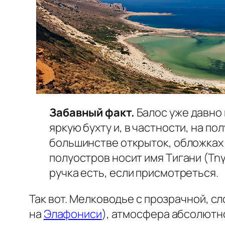
Забавный факт.
Балос уже давно 
яркую бухту и, в частности, на 
большинстве открыток, обложках 
полуостров носит имя Тигани (Τηγά
ручка есть, если присмотреться.
Так вот. Мелководье с прозрачной, с
на
Элафониси
), атмосфера абсолютн