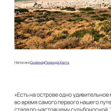
Написано
Goalexa
в
Природа Крита
«Есть на острове одно удивительное 
во время самого первого нашего путеш
стала по-настоящему судьбоносной. То