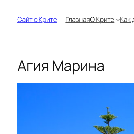
Перейти
к
Сайт о Крите
Главная
О Крите
Как 
содержимому
Агия Марина