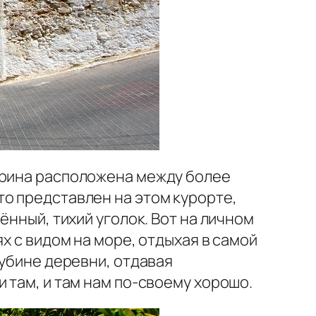
арина расположена между более
что представлен на этом курорте,
ённый, тихий уголок. Вот на личном
х с видом на море, отдыхая в самой
лубине деревни, отдавая
 там, и там нам по-своему хорошо.