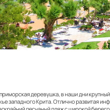
приморская деревушка, в наши дни крупны
е западного Крита. Отлично развитая инфр
скрайний песчаный пляж с широкой берегов