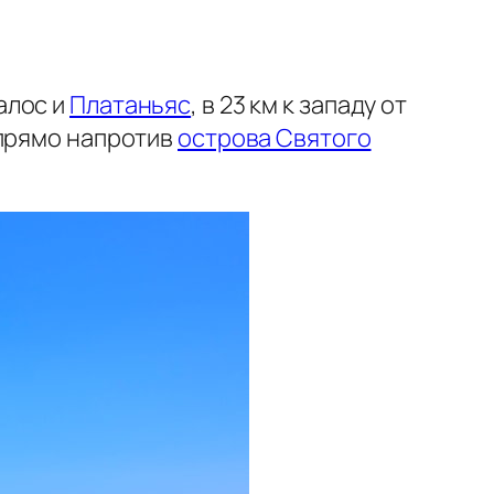
алос и
Платаньяс
, в 23 км к западу от
 прямо напротив
острова Святого