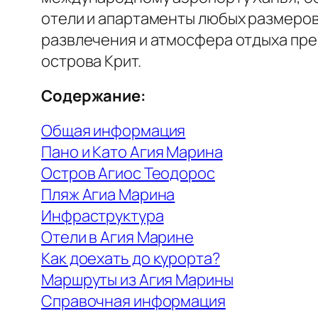
отели и апартаменты любых размеров,
развлечения и атмосфера отдыха пре
острова Крит.
Содержание:
Общая информация
Пано и Като Агия Марина
Остров Агиос Теодорос
Пляж Агиа Марина
Инфраструктура
Отели в Агия Марине
Как доехать до курорта?
Маршруты из Агия Марины
Справочная информация