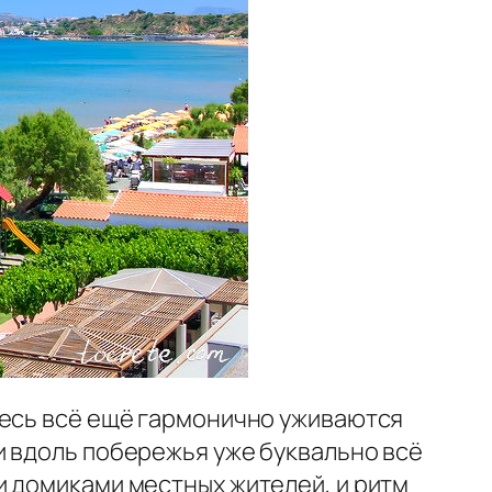
десь всё ещё гармонично уживаются
и вдоль побережья уже буквально всё
и домиками местных жителей, и ритм