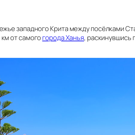
ежье западного Крита между посёлками Ст
8 км от самого
города Ханья
, раскинувшись