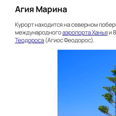
Агия Марина
Курорт находится на северном побер
международного
аэропорта Ханья
и 
Теодороса
(Агиос Феодорос).