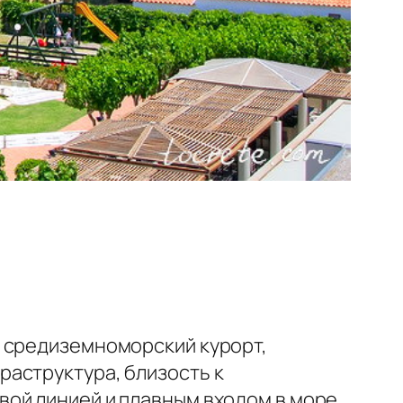
й средиземноморский курорт,
аструктура, близость к
ой линией и плавным входом в море,