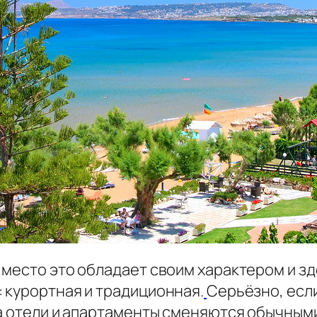
 место это обладает своим характером и з
 курортная и традиционная.
Серьёзно, есл
ка отели и апартаменты сменяются обычным