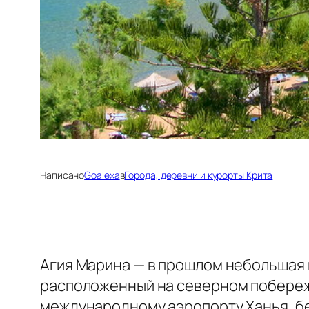
Написано
Goalexa
в
Города, деревни и курорты Крита
Агия Марина — в прошлом небольшая 
расположенный на северном побережь
международному аэропорту Ханья, бе