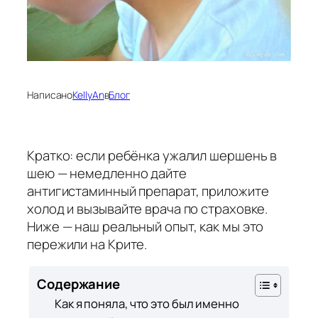
Написано
KellyAn
в
Блог
Кратко: если ребёнка ужалил шершень в
шею — немедленно дайте
антигистаминный препарат, приложите
холод и вызывайте врача по страховке.
Ниже — наш реальный опыт, как мы это
пережили на Крите.
Содержание
Как я поняла, что это был именно