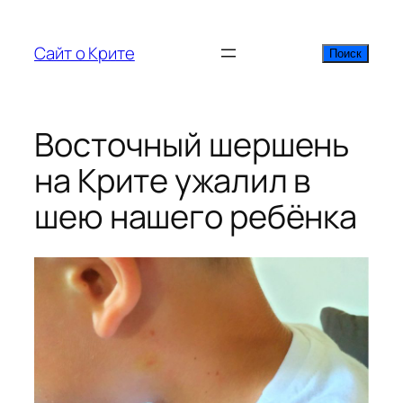
Перейти
к
Сайт о Крите
Поиск
Поиск
содержимому
Восточный шершень
на Крите ужалил в
шею нашего ребёнка