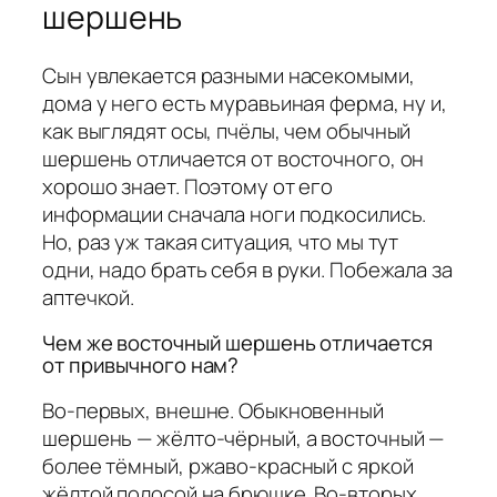
шершень
Сын увлекается разными насекомыми,
дома у него есть муравьиная ферма, ну и,
как выглядят осы, пчёлы, чем обычный
шершень отличается от восточного, он
хорошо знает. Поэтому от его
информации сначала ноги подкосились.
Но, раз уж такая ситуация, что мы тут
одни, надо брать себя в руки. Побежала за
аптечкой.
Чем же восточный шершень отличается
от привычного нам?
Во-первых, внешне. Обыкновенный
шершень — жёлто-чёрный, а восточный —
более тёмный, ржаво-красный с яркой
жёлтой полосой на брюшке. Во-вторых,