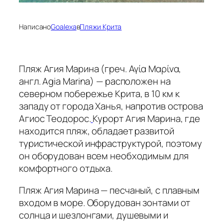
Написано
Goalexa
в
Пляжи Крита
Пляж Агия Марина (греч. Αγία Μαρίνα,
англ. Agia Marina) — расположен на
северном побережье Крита, в 10 км к
западу от города Ханья, напротив острова
Агиос Теодорос.
Курорт Агия Марина, где
находится пляж, обладает развитой
туристической инфраструктурой, поэтому
он оборудован всем необходимым для
комфортного отдыха.
Пляж Агия Марина — песчаный, с плавным
входом в море. Оборудован зонтами от
солнца и шезлонгами, душевыми и