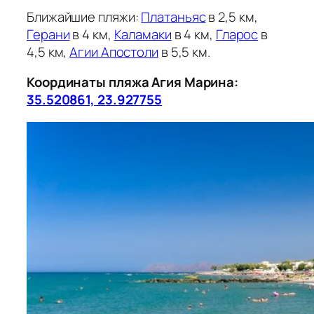
Ближайшие пляжи:
Платаньяс
в 2,5 км,
Герани
в 4 км,
Каламаки
в 4 км,
Гларос
в
4,5 км,
Агии Апостоли
в 5,5 км.
Координаты пляжа Агия Марина:
35.520861, 23.927755