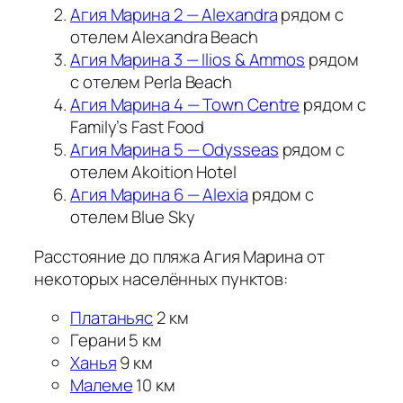
Агия Марина 2 — Alexandra
рядом с
отелем Alexandra Beach
Агия Марина 3 — Ilios & Ammos
рядом
с отелем Perla Beach
Агия Марина 4 — Town Centre
рядом с
Family’s Fast Food
Агия Марина 5 — Odysseas
рядом с
отелем Akoition Hotel
Агия Марина 6 — Alexia
рядом с
отелем Blue Sky
Расстояние до пляжа Агия Марина от
некоторых населённых пунктов:
Платаньяс
2 км
Герани 5 км
Ханья
9 км
Малеме
10 км