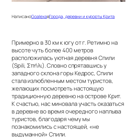
Написано
Goalexa
в
Города, деревни и курорты Крита
Примерно в 30 км к югу от г. Ретимно на
высоте чуть более 400 метров
расположилась уютная деревня Спили
(Spili, Σπήλι). Словно спрятавшись у
западного склона горы Кедрос, Спили
стала излюбленным местом туристов,
желающих посмотреть настоящую
традиционную деревню на острове Крит.
К счастью, нас миновала участь оказаться
в деревне во время очередного наплыва
туристов, благодаря чему мы
познакомились с настоящей, «не
выдуманной» Спили.