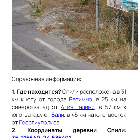
Справочная информация:
1. Где находится?
Спили расположена в 31
км к югу от города
Ретимно
, в 25 км на
северо-запад от
Агия Галини
, в 57 км к
юго-западу от
Бали
, в 45 км на юго-восток
от
Георгиуполиса
.
2. Координаты деревни Спили
:
35.215640, 24.535401