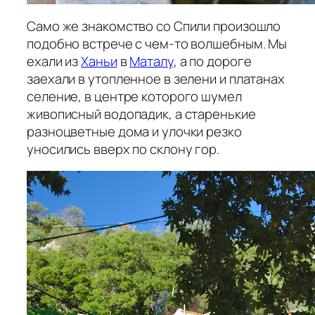
Само же знакомство со Спили произошло
подобно встрече с чем-то волшебным. Мы
ехали из
Ханьи
в
Маталу
, а по дороге
заехали в утопленное в зелени и платанах
селение, в центре которого шумел
живописный водопадик, а старенькие
разноцветные дома и улочки резко
уносились вверх по склону гор.