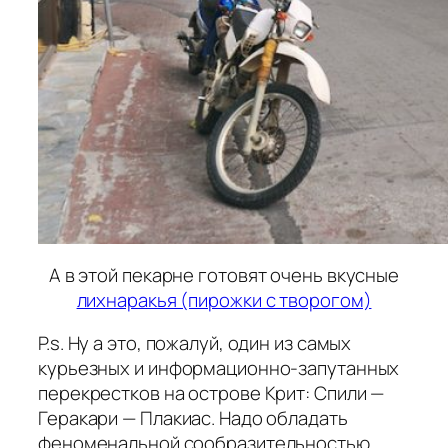
А в этой пекарне готовят очень вкусные
лихнаракья (пирожки с творогом)
P.s. Ну а это, пожалуй, один из самых
курьезных и информационно-запутанных
перекрестков на острове Крит: Спили —
Геракари — Плакиас. Надо обладать
феноменальной сообразительностью,