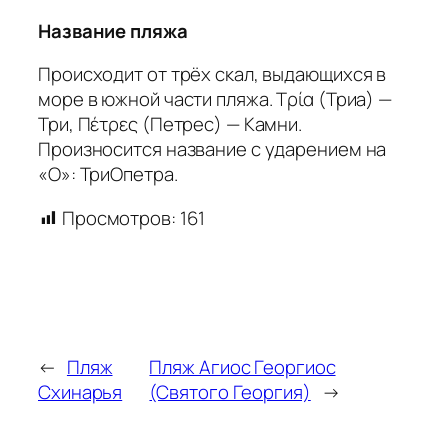
Название пляжа
Происходит от трёх скал, выдающихся в
море в южной части пляжа. Τρία (Триа) —
Три, Πέτρες (Петрес) — Камни.
Произносится название с ударением на
«О»: ТриОпетра.
Просмотров:
161
←
Пляж
Пляж Агиос Георгиос
Схинарья
(Святого Георгия)
→