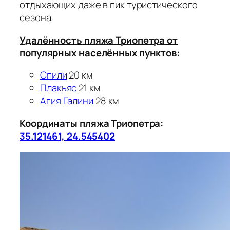
отдыхающих даже в пик туристического
сезона.
Удалённость пляжа Триопетра от
популярных населённых пунктов:
Спили
20 км
Плакьяс
21 км
Агия Галини
28 км
Координаты пляжа Триопетра:
35.121461, 24.545402