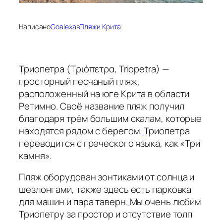
Написано
Goalexa
в
Пляжи Крита
Триопетра (Τριόπετρα, Triopetra) —
просторный песчаный пляж,
расположенный на юге Крита в области
Ретимно. Своё название пляж получил
благодаря трём большим скалам, которые
находятся рядом с берегом.
Триопетра
переводится с греческого языка, как «Три
камня».
Пляж оборудован зонтиками от солнца и
шезлонгами, также здесь есть парковка
для машин и пара таверн.
Мы очень любим
Триопетру за простор и отсутствие толп