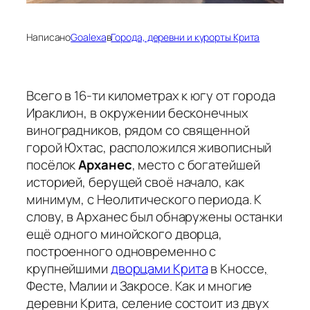
Написано
Goalexa
в
Города, деревни и курорты Крита
Всего в 16-ти километрах к югу от города
Ираклион, в окружении бесконечных
виноградников, рядом со священной
горой Юхтас, расположился живописный
посёлок
Арханес
, место с богатейшей
историей, берущей своё начало, как
минимум, с Неолитического периода. К
слову, в Арханес был обнаружены останки
ещё одного минойского дворца,
построенного одновременно с
крупнейшими
дворцами Крита
в Кноссе
,
Фесте, Малии и Закросе. Как и многие
деревни Крита, селение состоит из двух