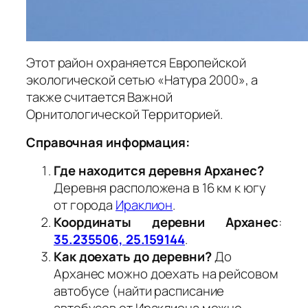
Этот район охраняется Европейской
экологической сетью «Натура 2000», а
также считается Важной
Орнитологической Территорией.
Справочная информация:
Где находится деревня Арханес?
Деревня расположена в 16 км к югу
от города
Ираклион
.
Координаты деревни Арханес
:
35.235506, 25.159144
.
Как доехать до деревни?
До
Арханес можно доехать на рейсовом
автобусе (найти расписание
автобусов от Ираклиона можно