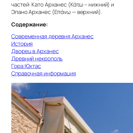
частей: Като Арханес (Κάτω – нижний) и
Эпано Арханес (Επάνω — верхний).
Содержание:
Современная деревня Арханес
История
Дворец в Арханес
Древний некрополь
Гора Юхтас
Справочная информация