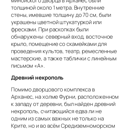
минойского дворца в Арханес были
толщиной около 1 метра. Внутренние
стены, имевшие толщину до 70 см, были
украшены цветной штукатуркой или
фресками. При раскопках были
обнаружены: северный вход, восточное
крыло, помещение со скамейками для
проведения культов, театр, ремесленные
мастерские, а также таблички с линейным
письмом «А».
Древний некрополь
Помимо дворцового комплекса в
Арханес
,
на холме Фурни, расположенном
к западу от деревни, был найден древний
некрополь, считающийся едва ли не
одним из самых важных не только на
Крите, но и во всём Средиземноморском