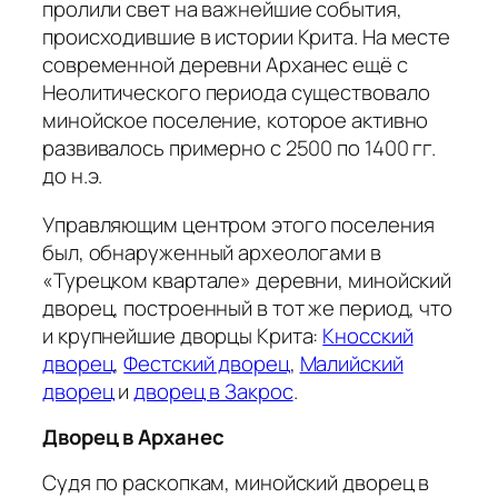
пролили свет на важнейшие события,
происходившие в истории Крита. На месте
современной деревни Арханес ещё с
Неолитического периода существовало
минойское поселение, которое активно
развивалось примерно с 2500 по 1400 гг.
до н.э.
Управляющим центром этого поселения
был, обнаруженный археологами в
«Турецком квартале» деревни, минойский
дворец, построенный в тот же период, что
и крупнейшие дворцы Крита:
Кносский
дворец
,
Фестский дворец
,
Малийский
дворец
и
дворец в Закрос
.
Дворец в Арханес
Судя по раскопкам, минойский дворец в