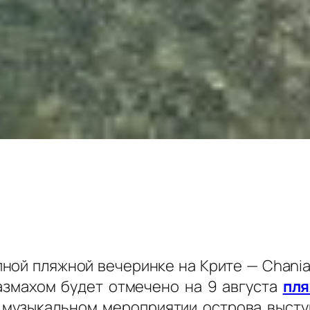
пной пляжной вечеринке на Крите — Chania 
азмахом будет отмечено на 9 августа
пля
музыкальном мероприятии острова высту