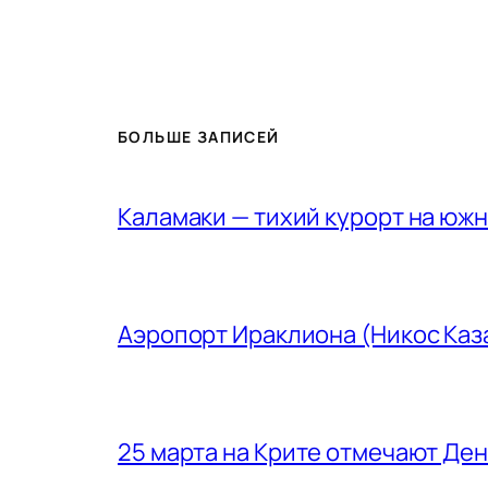
БОЛЬШЕ ЗАПИСЕЙ
Каламаки — тихий курорт на юж
Аэропорт Ираклиона (Никос Каз
25 марта на Крите отмечают Де