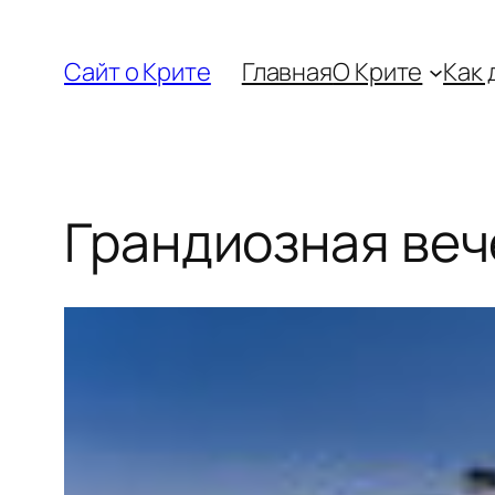
Перейти
к
Сайт о Крите
Главная
О Крите
Как 
содержимому
Грандиозная веч