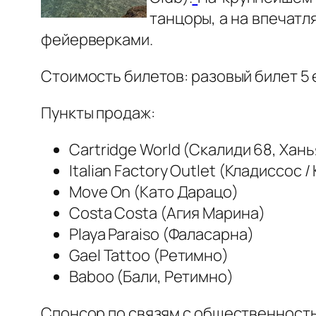
танцоры, а на впечатл
фейерверками.
Стоимость билетов: разовый билет 5 е
Пункты продаж:
Cartridge World (Скалиди 68, Хань
Italian Factory Outlet (Кладиссос 
Move On (Като Дарацо)
Costa Costa (Агия Марина)
Playa Paraiso (Фаласарна)
Gael Tattoo (Ретимно)
Baboo (Бали, Ретимно)
Спонсор по связям с общественность