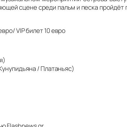
яющей сцене среди пальм и песка пройдёт 
вро/ VIP билет 10 евро
я)
/ Кунупидьяна / Платаньяс)
ю Flashnews.gr