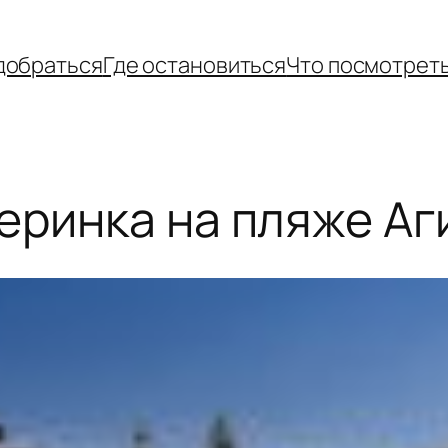
добраться
Где остановиться
Что посмотрет
еринка на пляже Аг