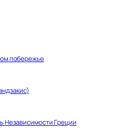
ном побережье
андзакис)
нь Независимости Греции