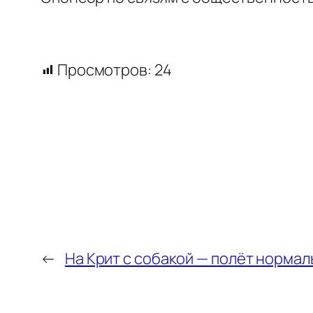
Просмотров:
24
←
На Крит с собакой — полёт норма