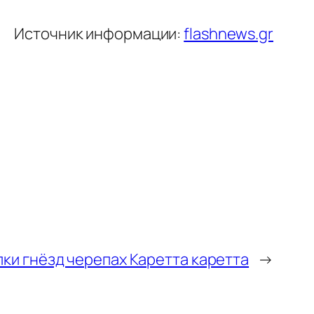
Источник информации:
flashnews.gr
ки гнёзд черепах Каретта каретта
→