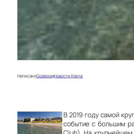
Написано
Goalexa
в
Новости Крита
В 2019 году самой кру
событие с большим р
Club).
На крупнейшем 