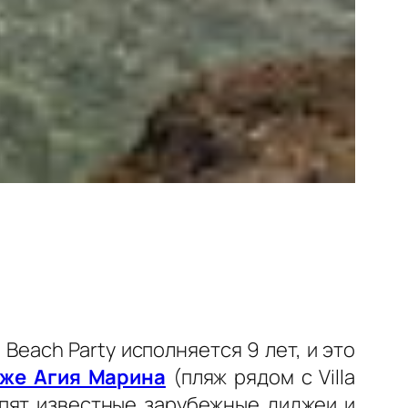
Beach Party исполняется 9 лет, и это
же Агия Марина
(пляж рядом с Villa
пят известные зарубежные диджеи и