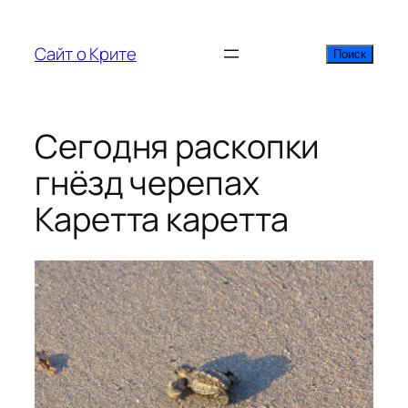
Перейти
к
Сайт о Крите
Поиск
Поиск
содержимому
Сегодня раскопки
гнёзд черепах
Каретта каретта