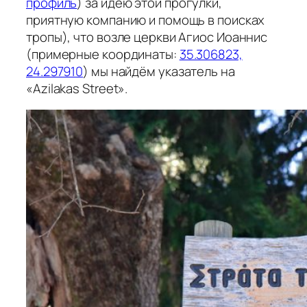
профиль
) за идею этой прогулки,
приятную компанию и помощь в поисках
тропы), что возле церкви Агиос Иоаннис
(примерные координаты:
35.306823,
24.297910
) мы найдём указатель на
«Azilakas Street».