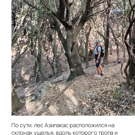
По сути, лес Азилакас расположился на
склонах ущелья, вдоль которого тропа и