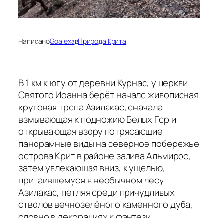
Написано
Goalexa
в
Природа Крита
В 1 км к югу от деревни Курнас, у церкви
Святого Иоанна берёт начало живописная
круговая тропа Азилакас, сначала
взмывающая к подножию Белых Гор и
открывающая взору потрясающие
панорамные виды на северное побережье
острова Крит в районе залива Альмирос,
затем увлекающая вниз, к ущелью,
притаившемуся в необычном лесу
Азилакас, петляя среди причудливых
стволов вечнозелёного каменного дуба,
словно в декорациях к фэнтези.