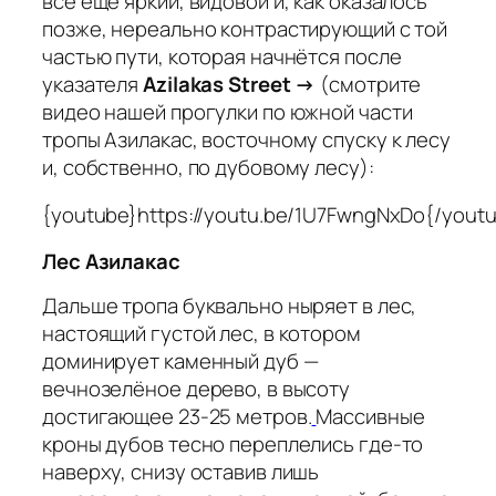
всё ещё яркий, видовой и, как оказалось
позже, нереально контрастирующий с той
частью пути, которая начнётся после
указателя
Azilakas Street →
(смотрите
видео нашей прогулки по южной части
тропы Азилакас, восточному спуску к лесу
и, собственно, по дубовому лесу):
{youtube}https://youtu.be/1U7FwngNxDo{/yout
Лес Азилакас
Дальше тропа буквально ныряет в лес,
настоящий густой лес, в котором
доминирует каменный дуб —
вечнозелёное дерево, в высоту
достигающее 23-25 метров.
Массивные
кроны дубов тесно переплелись где-то
наверху, снизу оставив лишь