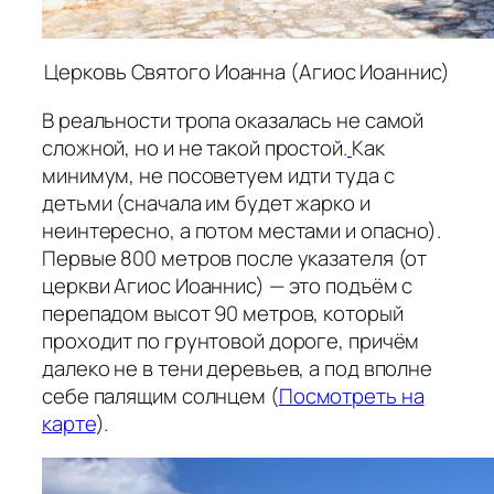
Церковь Святого Иоанна (Агиос Иоаннис)
В реальности тропа оказалась не самой
сложной, но и не такой простой.
Как
минимум, не посоветуем идти туда с
детьми (сначала им будет жарко и
неинтересно, а потом местами и опасно).
Первые 800 метров после указателя (от
церкви Агиос Иоаннис) — это подъём с
перепадом высот 90 метров, который
проходит по грунтовой дороге, причём
далеко не в тени деревьев, а под вполне
себе палящим солнцем (
Посмотреть на
карте
).