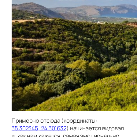
Примерно отсюда (координаты:
35.302345, 24.301632
) начинается видовая
и, как нам кажется, самая эмоционально