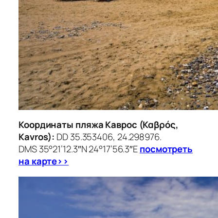
Координаты пляжа Каврос (Καβρός,
Kavros):
DD 35.353406, 24.298976.
DMS 35°21’12.3″N 24°17’56.3″E
посмотреть
на карте>>