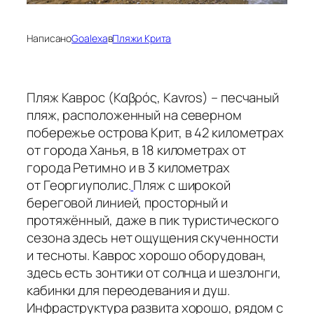
Написано
Goalexa
в
Пляжи Крита
Пляж Каврос (Καβρός, Kavros) – песчаный
пляж, расположенный на северном
побережье острова Крит, в 42 километрах
от города Ханья, в 18 километрах от
города Ретимно и в 3 километрах
от Георгиуполис.
Пляж с широкой
береговой линией, просторный и
протяжённый, даже в пик туристического
сезона здесь нет ощущения скученности
и тесноты. Каврос хорошо оборудован,
здесь есть зонтики от солнца и шезлонги,
кабинки для переодевания и душ.
Инфраструктура развита хорошо, рядом с