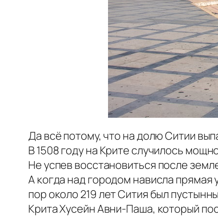
Да всё потому, что на долю Ситии вы
В 1508 году на Крите случилось мощ
Не успев восстановиться после земле
А когда над городом нависла прямая 
пор около 219 лет Сития был пустынн
Крита Хусейн Авни-Паша, который пос