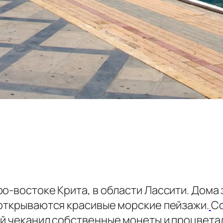
о-востоке Крита, в области Лассити. Дома 
 открываются красивые морские пейзажи.
Со
ый чеканил собственные монеты и процветал