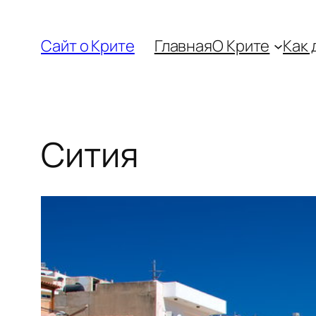
Перейти
к
Сайт о Крите
Главная
О Крите
Как 
содержимому
Сития