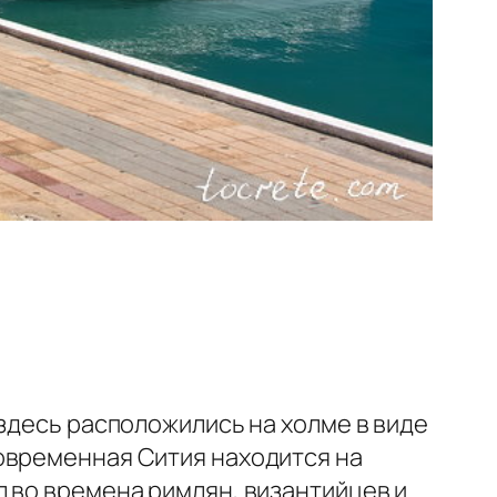
здесь расположились на холме в виде
временная Сития находится на
 во времена римлян, византийцев и