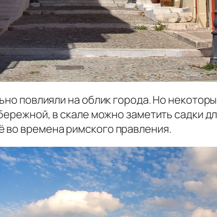
льно повлияли на облик города. Но некото
абережной, в скале можно заметить садки д
 во времена римского правления.