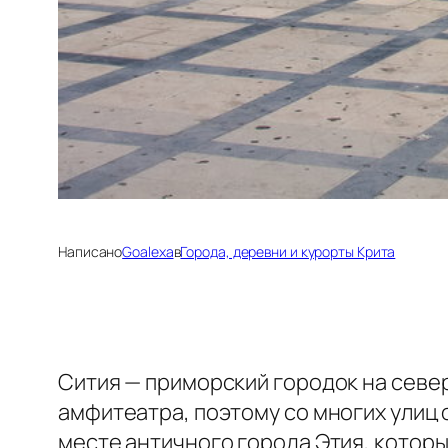
Написано
Goalexa
в
Города, деревни и курорты Крита
Сития — приморский городок на север
амфитеатра, поэтому со многих улиц
месте античного города Этия, котор