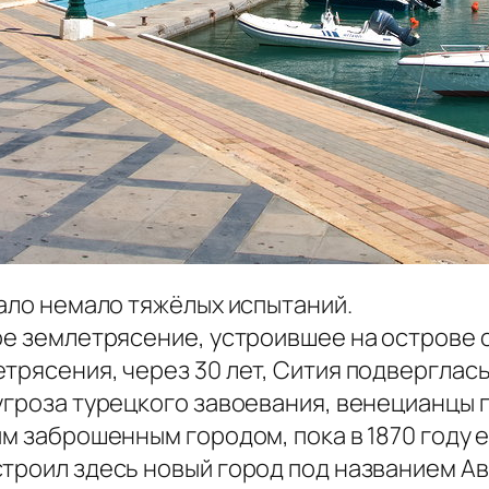
пало немало тяжёлых испытаний.
ное землетрясение, устроившее на острове
трясения, через 30 лет, Сития подверглас
угроза турецкого завоевания, венецианцы 
ым заброшенным городом, пока в 1870 году 
троил здесь новый город под названием Ав