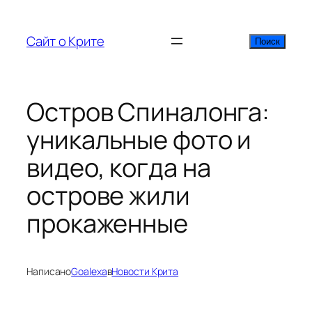
Перейти
к
Сайт о Крите
Поиск
Поиск
содержимому
Остров Спиналонга:
уникальные фото и
видео, когда на
острове жили
прокаженные
Написано
Goalexa
в
Новости Крита