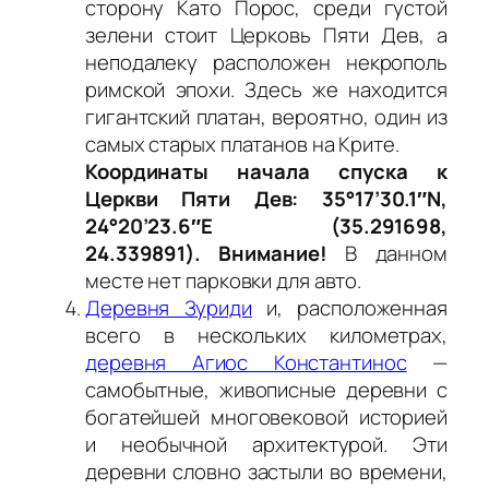
сторону Като Порос, среди густой
зелени стоит Церковь Пяти Дев, а
неподалеку расположен некрополь
римской эпохи. Здесь же находится
гигантский платан, вероятно, один из
самых старых платанов на Крите.
Координаты начала спуска к
Церкви Пяти Дев: 35°17’30.1″N,
24°20’23.6″E (35.291698,
24.339891). Внимание!
В данном
месте нет парковки для авто.
Деревня Зуриди
и, расположенная
всего в нескольких километрах,
деревня Агиос Константинос
—
самобытные, живописные деревни с
богатейшей многовековой историей
и необычной архитектурой. Эти
деревни словно застыли во времени,