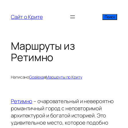
Перейти
к
Сайт о Крите
Поиск
Поиск
содержимому
Маршруты из
Ретимно
Написано
Goalexa
в
Маршруты по Криту
Ретимно
– очаровательный и невероятно
романтичный город с неповторимой
архитектурой и богатой историей. Это
удивительное место, которое подобно