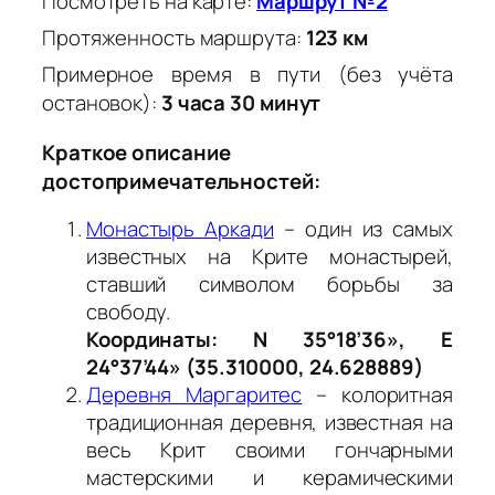
Посмотреть на карте:
Маршрут №2
Протяженность маршрута:
123 км
Примерное время в пути (без учёта
остановок):
3 часа 30 минут
Краткое описание
достопримечательностей:
Монастырь Аркади
– один из самых
известных на Крите монастырей,
ставший символом борьбы за
свободу.
Координаты: N 35°18’36», E
24°37’44» (35.310000, 24.628889)
Деревня Маргаритес
– колоритная
традиционная деревня, известная на
весь Крит своими гончарными
мастерскими и керамическими