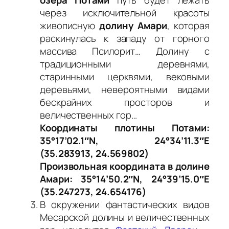
озера Потами
путь будет лежать
через исключительной красоты
живописную
долину Амари
, которая
раскинулась к западу от горного
массива Псилорит… Долину с
традиционными деревнями,
старинными церквями, вековыми
деревьями, невероятными видами
бескрайних просторов и
величественных гор…
Координаты плотины Потами:
35°17’02.1″N, 24°34’11.3″E
(35.283913, 24.569802)
Произвольная координата в долине
Амари: 35°14’50.2″N, 24°39’15.0″E
(35.247273, 24.654176)
В окружении фантастических видов
Месарской долины и величественных