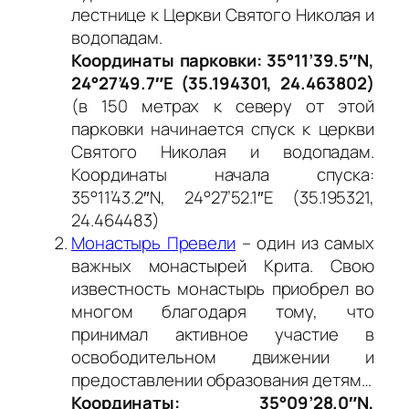
лестнице к Церкви Святого Николая и
водопадам.
Координаты парковки: 35°11’39.5″N,
24°27’49.7″E (35.194301, 24.463802)
(в 150 метрах к северу от этой
парковки начинается спуск к церкви
Святого Николая и водопадам.
Координаты начала спуска:
35°11’43.2″N, 24°27’52.1″E (35.195321,
24.464483)
Монастырь Превели
– один из самых
важных монастырей Крита. Свою
известность монастырь приобрел во
многом благодаря тому, что
принимал активное участие в
освободительном движении и
предоставлении образования детям…
Координаты: 35°09’28.0″N,