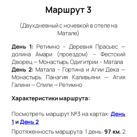
Маршрут 3
(Двухдневный с ночевкой в отеле на
Матале)
День 1:
Ретимно – Деревня Прасьес —
долина Амари (проездом) – Фестский
Дворец — Монастырь Одигитрии – Матала
День 2:
Матала – Гортина и Агии Дека —
Монастырь Панагия Каливьяни — Агия
Галини — Спили — Ретимно
Характеристики маршрута:
Посмотреть маршрут №3 на картах:
День
1
и
День 2
Протяженность маршрута: 1 день:
97 км
, 2