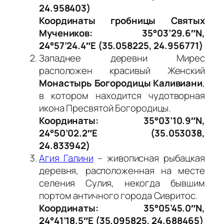
24.958403)
Координаты гробницы Святых
Мучеников: 35°03’29.6″N,
24°57’24.4″E (35.058225, 24.956771)
Западнее деревни Мирес
расположен красивый Женский
Монастырь Богородицы Каливиани
,
в котором находится чудотворная
икона Пресвятой Богородицы.
Координаты: 35°03’10.9″N,
24°50’02.2″E (35.053038,
24.833942)
Агия Галини
– живописная рыбацкая
деревня, расположенная на месте
селения Сулия, некогда бывшим
портом античного города Сивритос.
Координаты: 35°05’45.0″N,
24°41’18.5″E (35.095825, 24.688465)