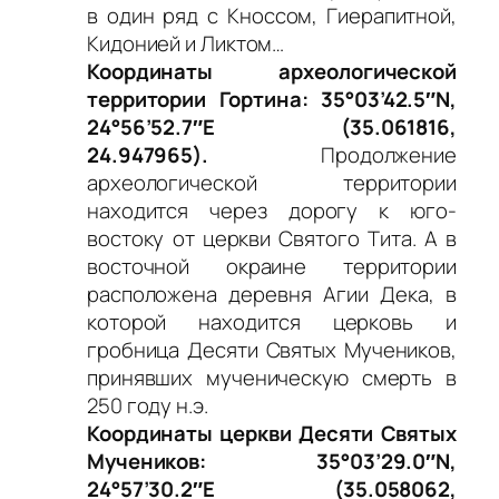
в один ряд с Кноссом, Гиерапитной,
Кидонией и Ликтом…
Координаты археологической
территории Гортина: 35°03’42.5″N,
24°56’52.7″E (35.061816,
24.947965).
Продолжение
археологической территории
находится через дорогу к юго-
востоку от церкви Святого Тита. А в
восточной окраине территории
расположена деревня Агии Дека, в
которой находится церковь и
гробница Десяти Святых Мучеников,
принявших мученическую смерть в
250 году н.э.
Координаты церкви Десяти Святых
Мучеников: 35°03’29.0″N,
24°57’30.2″E (35.058062,