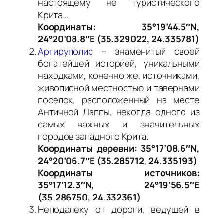
настоящему не туристического
Крита…
Координаты: 35°19’44.5″N,
24°20’08.8″E (35.329022, 24.335781)
Аргируполис
– знаменитый своей
богатейшей историей, уникальными
находками, конечно же, источниками,
живописной местностью и тавернами
поселок, расположенный на месте
Античной Лаппы, некогда одного из
самых важных и значительных
городов западного Крита.
Координаты деревни: 35°17’08.6″N,
24°20’06.7″E (35.285712, 24.335193)
Координаты источников:
35°17’12.3″N, 24°19’56.5″E
(35.286750, 24.332361)
Неподалеку от дороги, ведущей в