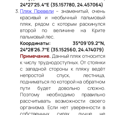
24°27’25.4″E (35.157780, 24.457064)
Пляж Превели
– знаменитый, очень
красивый и необычный пальмовый
пляж, рядом с которым раскинулся
второй по величине на Крите
пальмовый лес.
Координаты: 35°09’09.2″N,
24°28’26.7″E (35.152560, 24.474079)
Примечание.
Данный пляж относится
к числу труднодоступных. От стоянки
с западной стороны к пляжу ведёт
непростой спуск, лестница,
подниматься по которой на обратном
пути будет довольно сложно.
Поэтому необходимо правильно
рассчитывать возможности своего
организма. Если нет уверенности в
собственных силах, лучше не