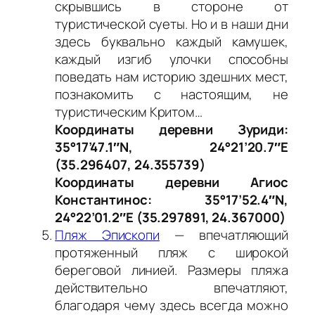
скрывшись в стороне от
туристической суеты. Но и в наши дни
здесь буквально каждый камушек,
каждый изгиб улочки способны
поведать нам историю здешних мест,
познакомить с настоящим, не
туристическим Критом…
Координаты деревни Зуриди:
35°17’47.1″N, 24°21’20.7″E
(35.296407, 24.355739)
Координаты деревни Агиос
Константинос: 35°17’52.4″N,
24°22’01.2″E (35.297891, 24.367000)
Пляж Эпископи
— впечатляющий
протяженный пляж с широкой
береговой линией. Размеры пляжа
действительно впечатляют,
благодаря чему здесь всегда можно