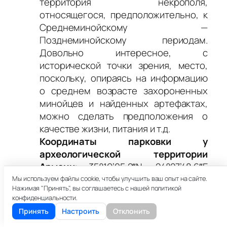
территория некрополя,
относящегося, предположительно, к
Среднеминойскому —
Позднеминойскому периодам.
Довольно интересное, с
исторической точки зрения, место,
поскольку, опираясь на информацию
о среднем возрасте захороненных
минойцев и найденных артефактах,
можно сделать предположения о
качестве жизни, питания и т.д.
Координаты парковки у
археологической территории
Армени:
35°19’05.2″N, 24°27’48.6″E
(35.318119, 24.463503).
Мы используем файлы cookie, чтобы улучшить ваш опыт на сайте.
Нажимая "Принять", вы соглашаетесь с нашей политикой
Далее путь к Франгокастелло мы
конфиденциальности.
предпочитаем прокладывать по
Принять
Настроить
Отклонить
южной дороге, идущей через