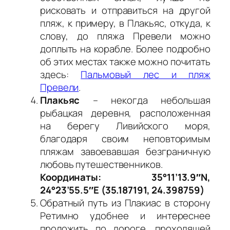
рисковать и отправиться на другой
пляж, к примеру, в Плакьяс, откуда, к
слову, до пляжа Превели можно
доплыть на корабле. Более подробно
об этих местах также можно почитать
здесь:
Пальмовый лес и пляж
Превели
.
Плакьяс
– некогда небольшая
рыбацкая деревня, расположенная
на берегу Ливийского моря,
благодаря своим неповторимым
пляжам завоевавшая безграничную
любовь путешественников.
Координаты: 35°11’13.9″N,
24°23’55.5″E (35.187191, 24.398759)
Обратный путь из Плакиас в сторону
Ретимно удобнее и интереснее
проложить по дороге, проходящей