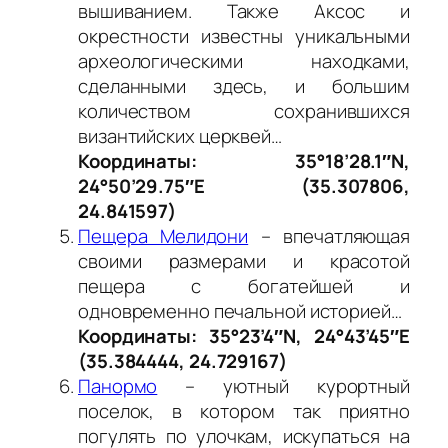
вышиванием. Также Аксос и
окрестности известны уникальными
археологическими находками,
сделанными здесь, и большим
количеством сохранившихся
византийских церквей…
Координаты: 35°18’28.1″N,
24°50’29.75″E (35.307806,
24.841597)
Пещера Мелидони
– впечатляющая
своими размерами и красотой
пещера с богатейшей и
одновременно печальной историей…
Координаты: 35°23’4″N, 24°43’45″E
(35.384444, 24.729167)
Панормо
– уютный курортный
поселок, в котором так приятно
погулять по улочкам, искупаться на