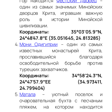
гор находится
Фестский Дворец
–
один из самых значимых Минойских
дворцов Крита, игравших важную
роль в истории Минойской
цивилизации.
Координаты: 35°03’05.9″N,
24°48’47.8″E (35.051645, 24.813285)
Мони Одигитрии
– один из самых
известных монастырей Крита,
прославившийся благодаря
освободительной борьбе против
турецких захватчиков.
Координаты: 34°58’24.3″N,
24°47’57.9″EE (34.973411,
24.799404)
Матала
– уютный поселок и
очаровательная бухта с песчаным
пляжем, на котором находится