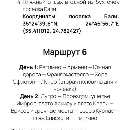
Пляжный отдых в одной из бухточек
поселка Бали.
Координаты поселка Бали:
35°24’39.6″N, 24°46’56.7″E
(35.411012, 24.782427)
Маршрут 6
День 1:
Ретимно — Армени — Южная
дорога — Франгокастелло — Хора
Сфакион — Лутро (вторая половина дня и
ночёвка)
День 2:
Лутро — Проездом: ущелье
Имброс, плато Аскифу и плато Крапи —
Врисес и арочные мосты — озеро Курнас —
пляж Епископи — Ретимно