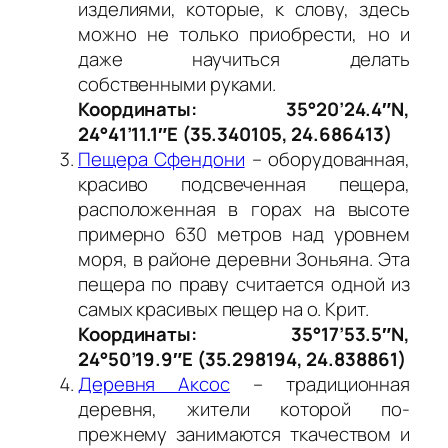
изделиями, которые, к слову, здесь
можно не только приобрести, но и
даже научиться делать
собственными руками.
Координаты: 35°20’24.4″N,
24°41’11.1″E (35.340105, 24.686413)
Пещера Сфендони
– оборудованная,
красиво подсвеченная пещера,
расположенная в горах на высоте
примерно 630 метров над уровнем
моря, в районе деревни Зоньяна. Эта
пещера по праву считается одной из
самых красивых пещер на о. Крит.
Координаты: 35°17’53.5″N,
24°50’19.9″E (35.298194, 24.838861)
Деревня Аксос
– традиционная
деревня, жители которой по-
прежнему занимаются ткачеством и