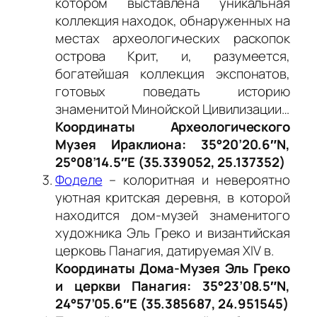
котором выставлена уникальная
коллекция находок, обнаруженных на
местах археологических раскопок
острова Крит, и, разумеется,
богатейшая коллекция экспонатов,
готовых поведать историю
знаменитой Минойской Цивилизации…
Координаты Археологического
Музея Ираклиона: 35°20’20.6″N,
25°08’14.5″E (35.339052, 25.137352)
Фоделе
– колоритная и невероятно
уютная критская деревня, в которой
находится дом-музей знаменитого
художника Эль Греко и византийская
церковь Панагия, датируемая XIV в.
Координаты Дома-Музея Эль Греко
и церкви Панагия: 35°23’08.5″N,
24°57’05.6″E (35.385687, 24.951545)