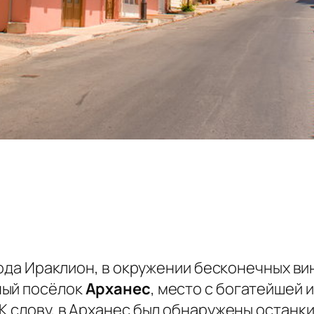
орода Ираклион, в окружении бесконечных в
ный посёлок
Арханес
, место с богатейшей 
К слову, в Арханес был обнаружены останк