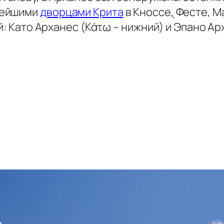
нейшими
дворцами Крита
в Кноссе
,
Фесте, Ма
й: Като Арханес (Κάτω – нижний) и Эпано Ар