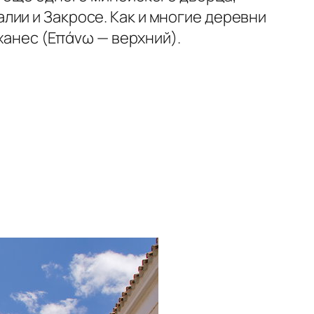
лии и Закросе. Как и многие деревни
ханес (Επάνω — верхний).