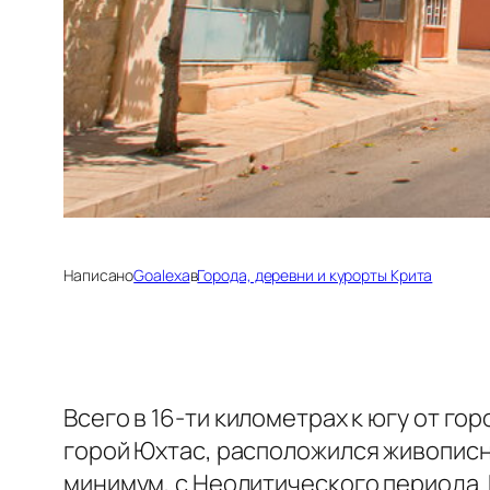
Написано
Goalexa
в
Города, деревни и курорты Крита
Всего в 16-ти километрах к югу от г
горой Юхтас, расположился живопис
минимум, с Неолитического периода. 