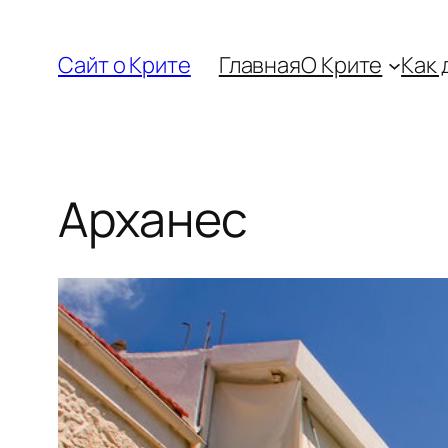
Перейти
к
Сайт о Крите
Главная
О Крите
Как 
содержимому
Арханес