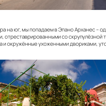
ра на юг, мы попадаем в Эпано Арханес – о
ми, отреставрированными со скрупулёзной
а и окружённые ухоженными двориками, ут