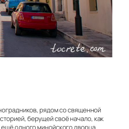
иноградников, рядом со священной
историей, берущей своё начало, как
и ещё одного минойского дворца,