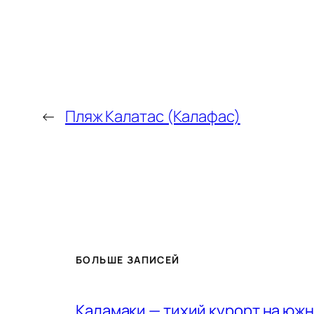
←
Пляж Калатас (Калафас)
БОЛЬШЕ ЗАПИСЕЙ
Каламаки — тихий курорт на юж