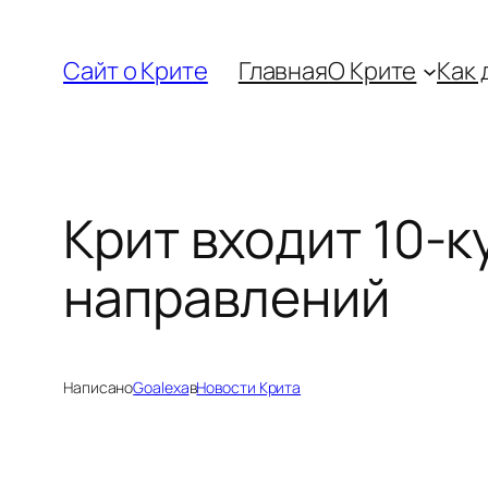
Перейти
к
Сайт о Крите
Главная
О Крите
Как 
содержимому
Крит входит 10-к
направлений
Написано
Goalexa
в
Новости Крита