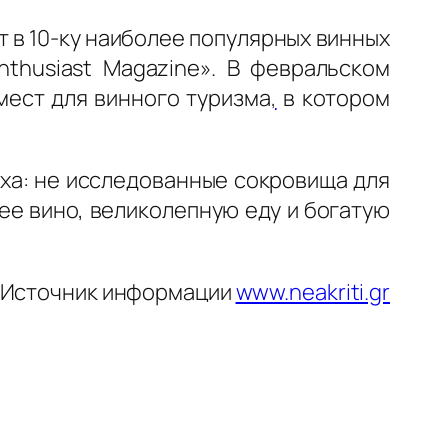
т в 10-ку наиболее популярных винных
nthusiast Magazine». В февральском
мест для винного туризма
,
в котором
ыха: не исследованные сокровища для
е вино, великолепную еду и богатую
Источник информации
www.neakriti.gr