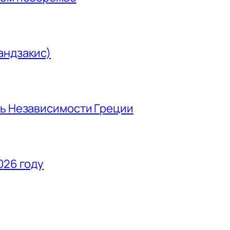
андзакис)
нь Независимости Греции
026 году