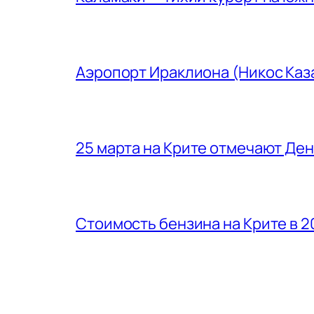
Аэропорт Ираклиона (Никос Каз
25 марта на Крите отмечают Де
Стоимость бензина на Крите в 2