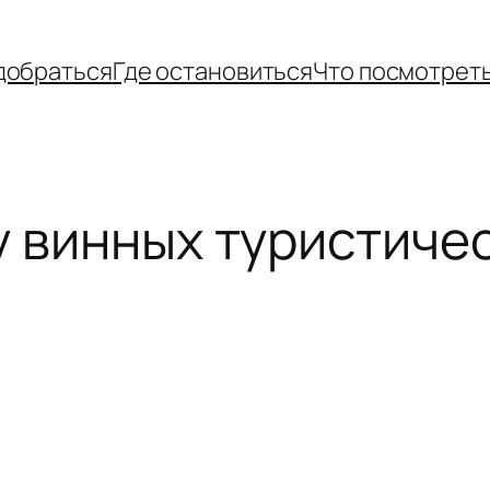
добраться
Где остановиться
Что посмотрет
у винных туристиче