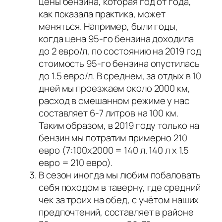
цены бензина, которая год от года,
как показала практика, может
меняться. Например, были годы,
когда цена 95-го бензина доходила
до 2 евро/л, по состоянию на 2019 год
стоимость 95-го бензина опустилась
до 1.5 евро/л.
В среднем, за отдых в 10
дней мы проезжаем около 2000 км,
расход в смешанном режиме у нас
составляет 6-7 литров на 100 км.
Таким образом, в 2019 году только на
бензин мы потратим примерно 210
евро (7:100х2000 = 140 л. 140 л х 1.5
евро = 210 евро).
В сезон иногда мы любим побаловать
себя походом в таверну, где средний
чек за троих на обед, с учётом наших
предпочтений, составляет в районе