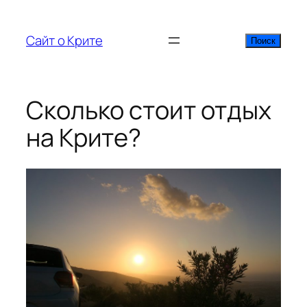
Перейти
к
Сайт о Крите
Поиск
Поиск
содержимому
Сколько стоит отдых
на Крите?