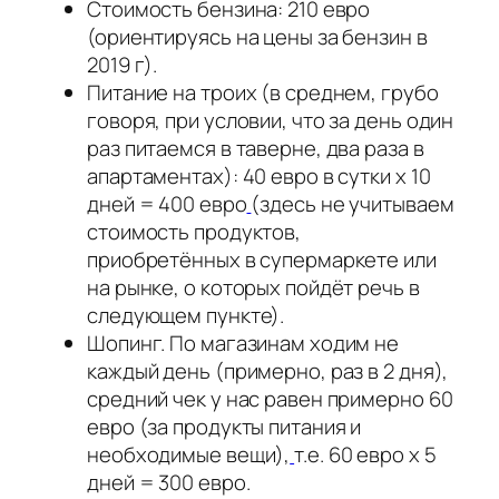
Стоимость бензина: 210 евро
(ориентируясь на цены за бензин в
2019 г).
Питание на троих (в среднем, грубо
говоря, при условии, что за день один
раз питаемся в таверне, два раза в
апартаментах): 40 евро в сутки х 10
дней = 400 евро
(здесь не учитываем
стоимость продуктов,
приобретённых в супермаркете или
на рынке, о которых пойдёт речь в
следующем пункте).
Шопинг. По магазинам ходим не
каждый день (примерно, раз в 2 дня),
средний чек у нас равен примерно 60
евро (за продукты питания и
необходимые вещи),
т.е. 60 евро х 5
дней = 300 евро.