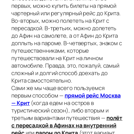
первых, можно купить билеты на прямой
чартерный или регулярный рейс до Крита.
Во-вторых, можно полететь на Крит с
пересадкой. В-третьих, можно долететь
до Афин на самолете, а от Афин до Крита
доплыть на пароме. В-четвертых, знаком с
путешественниками, которые
путешествовали на Крит на личном
автомобиле. Правда, это, пожалуй, самый
сложный и долгий способ доехать до
Крита самостоятельно.
Сами же мы чаще всего пользуемся
первым способом —
прямой рейс Москва
— Крит
(когда едем на остров в
туристический сезон), либо вторым и
третьим вариантами путешествия —
полёт
с пересадкой в Афинах на внутренний
рейс
или
паром до Крита
(этот вариант