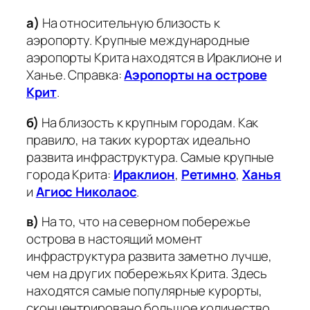
а)
На относительную близость к
аэропорту. Крупные международные
аэропорты Крита находятся в Ираклионе и
Ханье. Справка:
Аэропорты на острове
Крит
.
б)
На близость к крупным городам. Как
правило, на таких курортах идеально
развита инфраструктура. Самые крупные
города Крита:
Ираклион
,
Ретимно
,
Ханья
и
Агиос Николаос
.
в)
На то, что на северном побережье
острова в настоящий момент
инфраструктура развита заметно лучше,
чем на других побережьях Крита. Здесь
находятся самые популярные курорты,
сконцентрировано большое количество