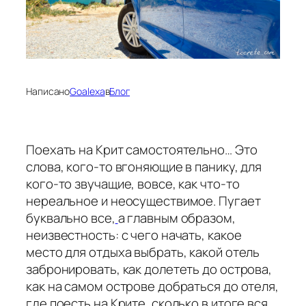
Написано
Goalexa
в
Блог
Поехать на Крит самостоятельно… Это
слова, кого-то вгоняющие в панику, для
кого-то звучащие, вовсе, как что-то
нереальное и неосуществимое. Пугает
буквально все,
а главным образом,
неизвестность: с чего начать, какое
место для отдыха выбрать, какой отель
забронировать, как долететь до острова,
как на самом острове добраться до отеля,
где поесть на Крите, сколько в итоге вся