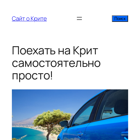
Перейти
к
Сайт о Крите
Поиск
Поиск
содержимому
Поехать на Крит
самостоятельно
просто!