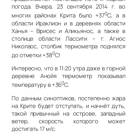
погода. Вчера, 23 сентября 2014 г. во
0
многих районах Крита было +37
С, а в
области Ираклион и в деревнях области
Ханья – Врисес и Аликьянос, а также в
столице области Лассити – г. Агиос
Николаос, столбик термометра поднялся
0
до отметки +38
С!
Интересно, что в 11:20 утра даже в горной
деревне Анойя термометр показывал
0
температуру в +36
С.
По данным синоптиков, постепенно жара
на Крите будет отступать, и начнёт дуть,
такой привычный на острове, западный
ветер, скорость которого может
достигать 17 м/с.