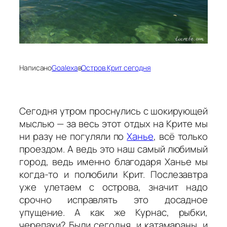
Написано
Goalexa
в
Остров Крит сегодня
Сегодня утром проснулись с шокирующей
мыслью — за весь этот отдых на Крите мы
ни разу не погуляли по
Ханье
, всё только
проездом. А ведь это наш самый любимый
город, ведь именно благодаря Ханье мы
когда-то и полюбили Крит. Послезавтра
уже улетаем с острова, значит надо
срочно исправлять это досадное
упущение. А как же Курнас, рыбки,
черепахи? Были сегодня, и катамараны, и