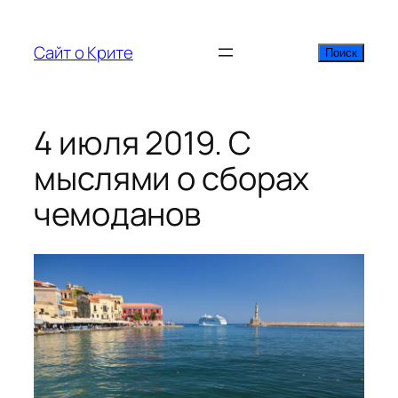
Перейти
к
Сайт о Крите
Поиск
Поиск
содержимому
4 июля 2019. С
мыслями о сборах
чемоданов