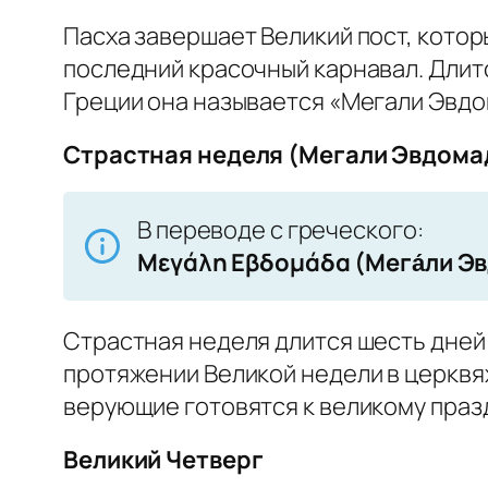
Пасха завершает Великий пост, котор
последний красочный карнавал. Длитс
Греции она называется «Мегали Эвдо
Страстная неделя (Мегали Эвдома
В переводе с греческого:
Μεγάλη Εβδομάδα (Мега́ли Эв
Страстная неделя длится шесть дней
протяжении Великой недели в церквя
верующие готовятся к великому праз
Великий Четверг