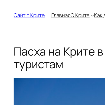
Перейти
к
Сайт о Крите
Главная
О Крите
Как 
содержимому
Пасха на Крите в
туристам