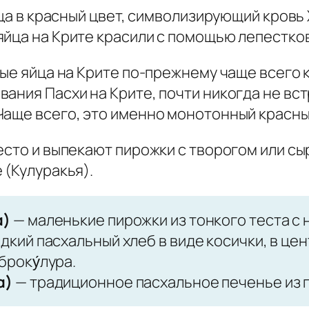
йца в красный цвет, символизирующий кровь 
йца на Крите красили с помощью лепестков
ные яйца на Крите по-прежнему чаще всего 
ания Пасхи на Крите, почти никогда не вс
Чаще всего, это именно монотонный красны
есто и выпекают пирожки с творогом или сы
 (Кулуракья).
α)
— маленькие пирожки из тонкого теста с н
дкий пасхальный хлеб в виде косички, в це
року́лура.
α)
— традиционное пасхальное печенье из п