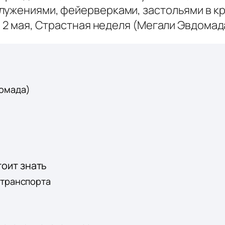
ужениями, фейерверками, застольями в круг
 2 мая, Страстная неделя (Мегали Эвдомада)
домада)
тоит знать
 транспорта