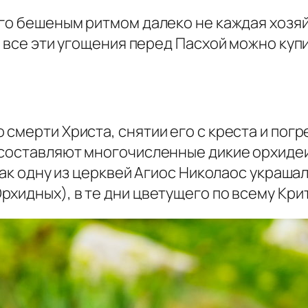
его бешеным ритмом далеко не каждая хозяй
, все эти угощения перед Пасхой можно куп
смерти Христа, снятии его с креста и погр
составляют многочисленные дикие орхидеи,
 как одну из церквей Агиос Николаос укра
хидных), в те дни цветущего по всему Крит