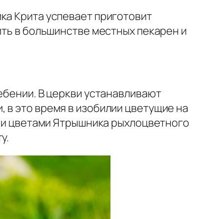
ка Крита успевает приготовит
ить в большинстве местных пекарен и
ебении. В церкви устанавливают
 в это время в изобилии цветущие на
шали цветами Ятрышника рыхлоцветного
у.