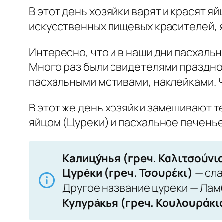
В этот день хозяйки варят и красят я
искусственных пищевых красителей, я
Интересно, что и в наши дни пасхаль
Много раз были свидетелями празднов
пасхальными мотивами, наклейками. 
В этот же день хозяйки замешивают т
яйцом (Цуреки) и пасхальное печенье
Калицу́нья (греч. Καλιτσούνι
Цуре́ки (греч. Τσουρέκι)
— сла
Другое название цуреки — Ламб
Кулура́кья (греч. Κουλουράκι