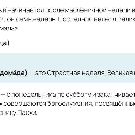
ый начинается после масленичной недели и 
я он семь недель. Последняя неделя Велик
мада».
да)
дома́да)
— это Страстная неделя, Великая 
 — с понедельника по субботу и заканчива
х совершаются богослужения, посвящённые
днику Пасхи.