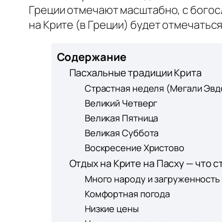
Греции отмечают масштабно, с богосл
на Крите (в Греции) будет отмечаться
Содержание
Пасхальные традиции Крита
Страстная неделя (Мегали Эв
Великий Четверг
Великая Пятница
Великая Суббота
Воскресение Христово
Отдых на Крите на Пасху — что с
Много народу и загруженность
Комфортная погода
Низкие цены