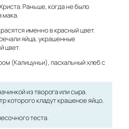
Христа. Раньше, когда не было
 мака.
красятся именно в красный цвет.
тречали яйца, украшенные
й цвет.
ром (Калицуньи), пасхальный хлеб с
ачинкой из творога или сыра.
нтр которого кладут крашеное яйцо.
есочного теста.