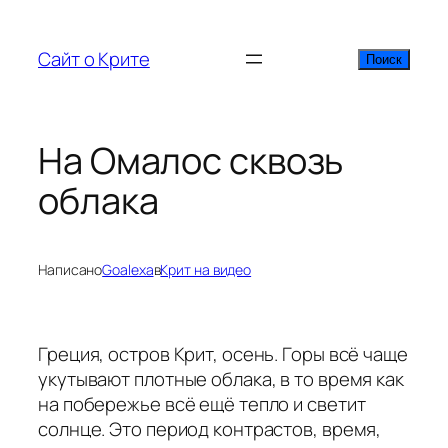
Перейти
к
Сайт о Крите
Поиск
Поиск
содержимому
На Омалос сквозь
облака
Написано
Goalexa
в
Крит на видео
Греция, остров Крит, осень. Горы всё чаще
укутывают плотные облака, в то время как
на побережье всё ещё тепло и светит
солнце. Это период контрастов, время,