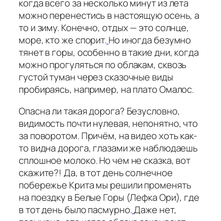
когда всего за несколько минут из лета
можно перенестись в настоящую осень, а
то и зиму. Конечно, отдых — это солнце,
море, кто же спорит.
Но иногда безумно
тянет в горы, особенно в такие дни, когда
можно прогуляться по облакам, сквозь
густой туман через сказочные виды
пробираясь, например, на плато Омалос.
Опасна ли такая дорога? Безусловно,
видимость почти нулевая, непонятно, что
за поворотом. Причём, на видео хоть как-
то видна дорога, глазами же наблюдаешь
сплошное молоко. Но чем не сказка, вот
скажите?! Да, в тот день солнечное
побережье Крита мы решили променять
на поездку в Белые Горы (Лефка Ори), где
в тот день было пасмурно.
Даже нет,