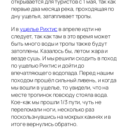
открывается для туристов с 1 мая, так как
первые два месяца река, проходящая по
дну ущелья, затапливает тропы.
И в
ущелье Рихтис
в апреле идти не
следует, так как там в это время может
быть много воды и тропы также будут
затоплены. Казалось бы, летом жара и
везде сушь. И мы решили сходить в поход
по ущелью Рихтис и дойти до
впечатляющего водопада. Перед нашим
походом прошёл сильный ливень, и когда
мы вошли в ущелье, то увидели, что на
месте тропинок повсюду стояла вода.
Кое-как мы прошли 1/3 пути, чуть не
переломали ноги, несколько раз
поскользнувшись на мокрых камнях и в
итоге вернулись обратно.