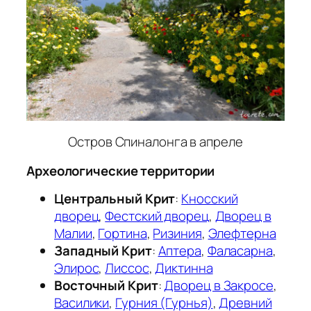
Остров Спиналонга в апреле
Археологические территории
Центральный Крит
:
Кносский
дворец
,
Фестский дворец
,
Дворец в
Малии
,
Гортина
,
Ризиния
,
Элефтерна
Западный Крит
:
Аптера
,
Фаласарна
,
Элирос
,
Лиссос
,
Диктинна
Восточный Крит
:
Дворец в Закросе
,
Василики
,
Гурния (Гурнья)
,
Древний