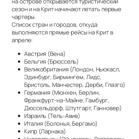
на острове открывается туристический
сезон и на Крит начинают летать первые
чартеры.
Список стран и городов, откуда
выполняются прямые рейсы на Крит в
апреле:
Австрия (Вена)
Бельгия (Брюссель)
Великобритания (Лондон, Ньюкасл,
Эдинбург, Бирмингем, Лидс,
Бристоль, Манчестер, Дерби, Глазго)
Германия (Мюнхен, Берлин,
Франкфурт-на-Майне, Гамбург,
Дюссельдорф, Штутгарт, Ганновер)
Израиль (Тель-Авив)
Италия (Болонья, Бергамо)
Кипр (Ларнака)
Нидерланды (Эйндховен, Роттердам,