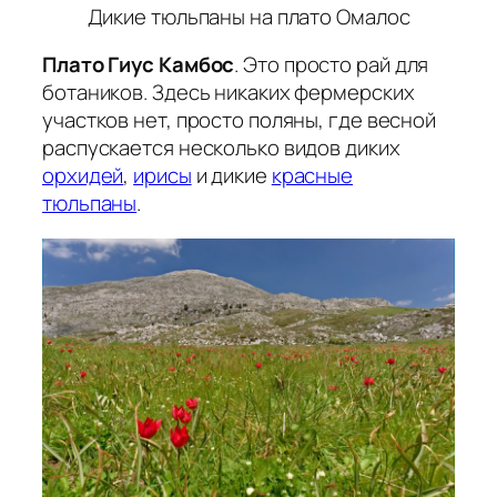
Дикие тюльпаны на плато Омалос
Плато Гиус Камбос
. Это просто рай для
ботаников. Здесь никаких фермерских
участков нет, просто поляны, где весной
распускается несколько видов диких
орхидей
,
ирисы
и дикие
красные
тюльпаны
.