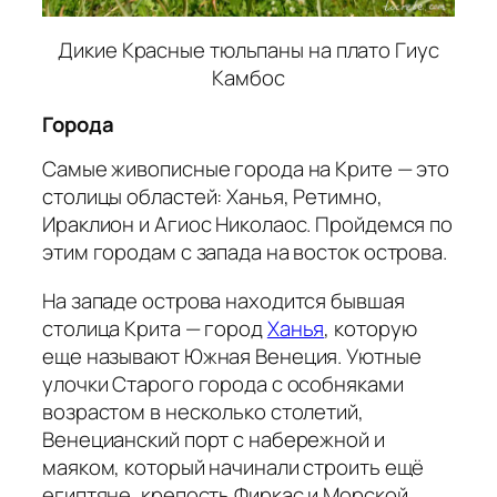
Дикие Красные тюльпаны на плато Гиус
Камбос
Города
Самые живописные города на Крите — это
столицы областей: Ханья, Ретимно,
Ираклион и Агиос Николаос. Пройдемся по
этим городам с запада на восток острова.
На западе острова находится бывшая
столица Крита — город
Ханья
, которую
еще называют Южная Венеция. Уютные
улочки Старого города с особняками
возрастом в несколько столетий,
Венецианский порт с набережной и
маяком, который начинали строить ещё
египтяне, крепость Фиркас и Морской