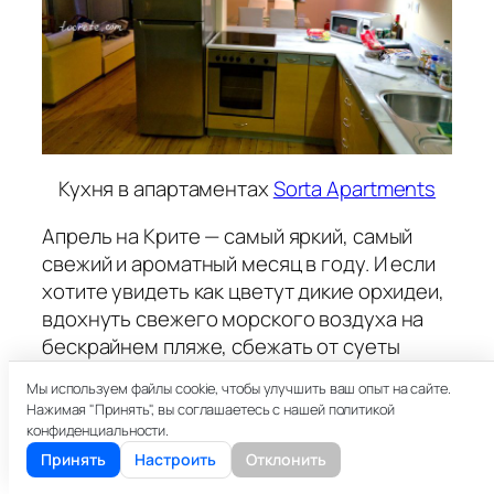
Кухня в апартаментах
Sorta Apartments
Апрель на Крите — самый яркий, самый
свежий и ароматный месяц в году. И если
хотите увидеть как цветут дикие орхидеи,
вдохнуть свежего морского воздуха на
бескрайнем пляже, сбежать от суеты
туда, где никто никуда не торопится и
Мы используем файлы cookie, чтобы улучшить ваш опыт на сайте.
поездить по живописным горным дорогам
Нажимая "Принять", вы соглашаетесь с нашей политикой
— приезжайте на Крит в апреле!
конфиденциальности.
Принять
Настроить
Отклонить