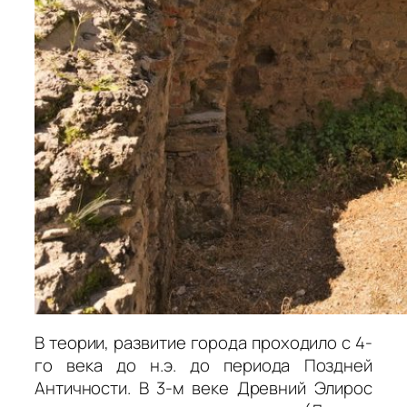
В теории, развитие города проходило с 4-
го века до н.э. до периода Поздней
Античности. В 3-м веке Древний Элирос