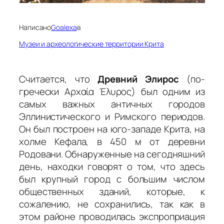
Написано
Goalexa
в
Музеи и археологические территории Крита
Считается, что
Древний Элирос
(по-
гречески Αρχαία Έλυρος) был одним из
самых важных античных городов
Эллинистического и Римского периодов.
Он был построен на юго-западе Крита, на
холме Кефала, в 450 м от деревни
Родовани. Обнаруженные на сегодняшний
день, находки говорят о том, что здесь
был крупный город с большим числом
общественных зданий, которые, к
сожалению, не сохранились, так как в
этом районе проводилась экспроприация