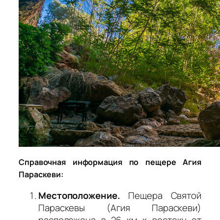
Справочная информация по пещере Агия
Параскеви:
Местоположение.
Пещера Святой
Параскевы (Агия Параскеви)
расположена в 26 км к востоку от