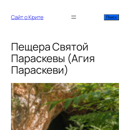
Перейти
к
Сайт о Крите
Поиск
Поиск
содержимому
Пещера Святой
Параскевы (Агия
Параскеви)