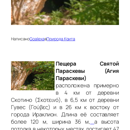
Написано
Goalexa
в
Природа Крита
Пещера Святой
Параскевы (Агия
Параскеви)
расположена примерно
в 4 км от деревни
Скотино (Σκοτεινό), в 6,5 км от деревни
Гувес (Γούβες) и в 26 км к востоку от
города Ираклион. Длина её составляет
более 120 м, ширина 36 м,
а высота
потолка в некоторых местах достигает 47