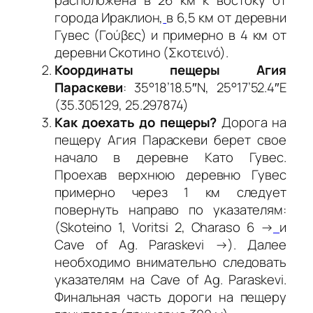
города Ираклион,
в 6,5 км от деревни
Гувес (Γούβες) и примерно в 4 км от
деревни Скотино (Σκοτεινό).
Координаты пещеры Агия
Параскеви
: 35°18’18.5″N, 25°17’52.4″E
(35.305129, 25.297874)
Как доехать до пещеры?
Дорога на
пещеру Агия Параскеви берет свое
начало в деревне Като Гувес.
Проехав верхнюю деревню Гувес
примерно через 1 км следует
повернуть направо по указателям:
(Skoteino 1, Voritsi 2, Charaso 6 →
и
Cave of Ag. Paraskevi →). Далее
необходимо внимательно следовать
указателям на Cave of Ag. Paraskevi.
Финальная часть дороги на пещеру