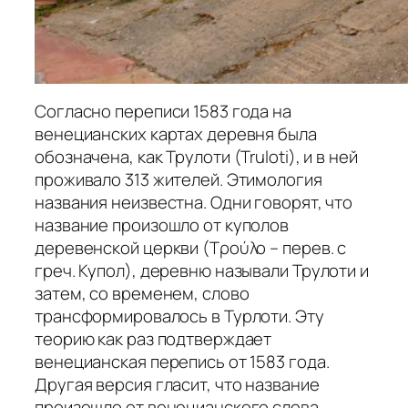
Согласно переписи 1583 года на
венецианских картах деревня была
обозначена, как Трулоти (Truloti), и в ней
проживало 313 жителей. Этимология
названия неизвестна. Одни говорят, что
название произошло от куполов
деревенской церкви (Τρούλο – перев. с
греч. Купол), деревню называли Трулоти и
затем, со временем, слово
трансформировалось в Турлоти. Эту
теорию как раз подтверждает
венецианская перепись от 1583 года.
Другая версия гласит, что название
произошло от венецианского слова