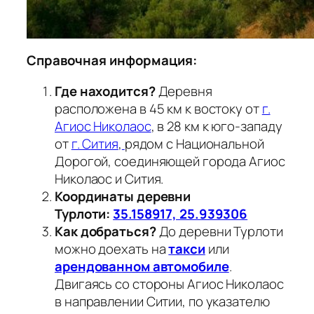
Справочная информация:
Где находится?
Деревня
расположена в 45 км к востоку от
г.
Агиос Николаос
, в 28 км к юго-западу
от
г. Сития
,
рядом с Национальной
Дорогой, соединяющей города Агиос
Николаос и Сития.
Координаты деревни
Турлоти:
35.158917, 25.939306
Как добраться?
До деревни Турлоти
можно доехать на
такси
или
арендованном автомобиле
.
Двигаясь со стороны Агиос Николаос
в направлении Ситии, по указателю