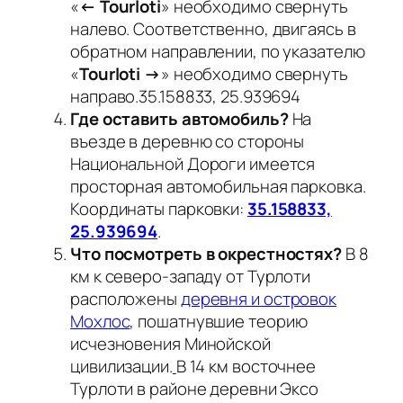
«
← Tourloti
» необходимо свернуть
налево. Соответственно, двигаясь в
обратном направлении, по указателю
«
Tourloti →
» необходимо свернуть
направо.35.158833, 25.939694
Где оставить автомобиль?
На
въезде в деревню со стороны
Национальной Дороги имеется
просторная автомобильная парковка.
Координаты парковки:
35.158833,
25.939694
.
Что посмотреть в окрестностях?
В 8
км к северо-западу от Турлоти
расположены
деревня и островок
Мохлос
, пошатнувшие теорию
исчезновения Минойской
цивилизации.
В 14 км восточнее
Турлоти в районе деревни Эксо