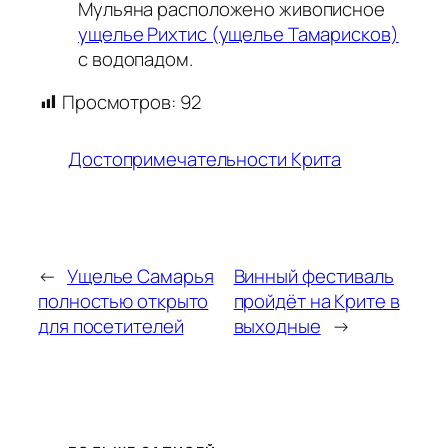
Мульяна расположено живописное
ущелье Рихтис (ущелье Тамарисков)
с водопадом.
Просмотров:
92
Достопримечательности Крита
←
Ущелье Самарья
Винный фестиваль
полностью открыто
пройдёт на Крите в
для посетителей
выходные
→