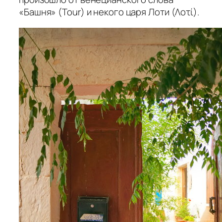
«Башня» (Tour) и некого царя Лоти (Λοτί).