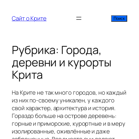
Перейти
к
Сайт о Крите
Поиск
Поиск
содержимому
Рубрика:
Города,
деревни и курорты
Крита
На Крите не так много городов, но каждый
из них по-своему уникален, у каждого
свой характер, архитектура и история.
Гораздо больше на острове деревень:
горные и приморские, курортные и в меру
изолированные, оживлённые и даже
заброшенные. Все вместе они делают