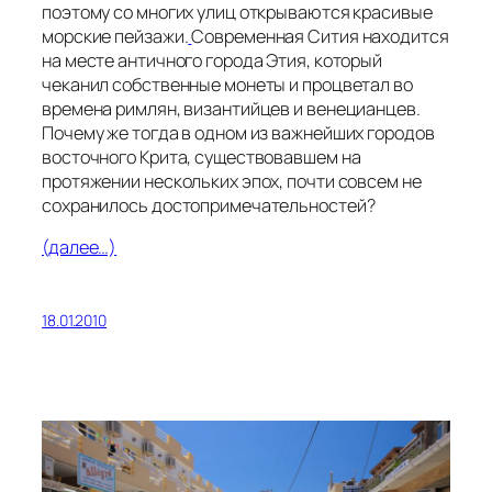
поэтому со многих улиц открываются красивые
морские пейзажи.
Современная Сития находится
на месте античного города Этия, который
чеканил собственные монеты и процветал во
времена римлян, византийцев и венецианцев.
Почему же тогда в одном из важнейших городов
восточного Крита, существовавшем на
протяжении нескольких эпох, почти совсем не
сохранилось достопримечательностей?
(далее…)
18.01.2010