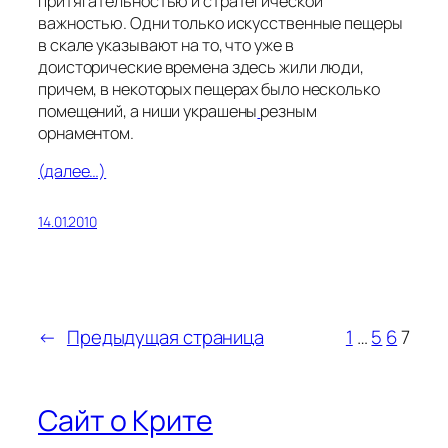
притягательностью и стратегической
важностью. Одни только искусственные пещеры
в скале указывают на то, что уже в
доисторические времена здесь жили люди,
причем, в некоторых пещерах было несколько
помещений, а ниши украшены
резным
орнаментом.
(далее…)
14.01.2010
←
Предыдущая страница
1
…
5
6
7
Сайт о Крите