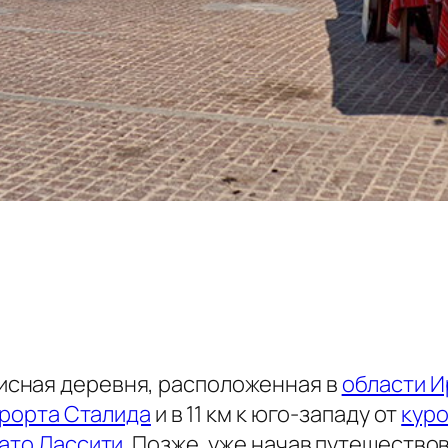
исная деревня, расположенная в
области И
рорта Сталида
и в 11 км к юго-западу от
кур
ато Лассити
. Позже, уже начав путешествов