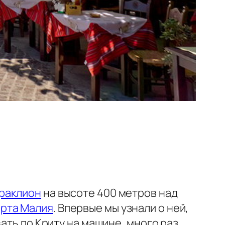
раклион
на высоте 400 метров над
орта Малия
. Впервые мы узнали о ней,
ать по Криту на машине, много раз