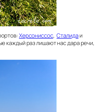
рортов:
Херсониссос
,
Сталида
и
ые каждый раз лишают нас дара речи,