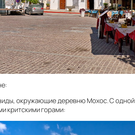
не:
 виды, окружающие деревню Мохос. С одной
и критскими горами: