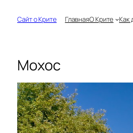
Перейти
к
Сайт о Крите
Главная
О Крите
Как 
содержимому
Мохос