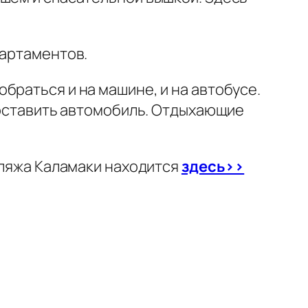
партаментов.
браться и на машине, и на автобусе.
е оставить автомобиль. Отдыхающие
пляжа Каламаки находится
здесь>>