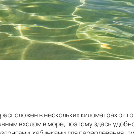
— расположен в нескольких километрах от г
авным входом в море, поэтому здесь удобно
езлонгами, кабинками для переодевания, д