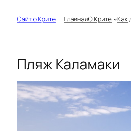
Перейти
к
Сайт о Крите
Главная
О Крите
Как 
содержимому
Пляж Каламаки