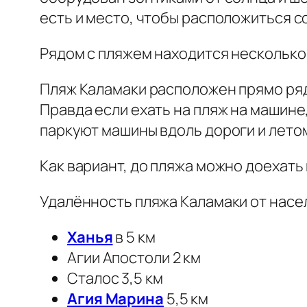
есть и место, чтобы расположиться с
Рядом с пляжем находится несколько 
Пляж Каламаки расположен прямо рядо
Правда если ехать на пляж на машине
паркуют машины вдоль дороги и лето
Как вариант, до пляжа можно доехать
Удалённость пляжа Каламаки от насе
Ханья
в 5 км
Агии Апостоли 2 км
Сталос 3,5 км
Агия Марина
5,5 км