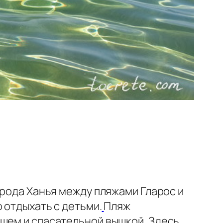
орода Ханья между пляжами Гларос и
 отдыхать с детьми.
Пляж
ушем и спасательной вышкой. Здесь