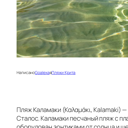
Написано
Goalexa
в
Пляжи Крита
Пляж Каламаки (Καλαμάκι, Kalamaki) 
Сталос. Каламаки песчаный пляж с пл
оборудован зонтиками от солнца и ш