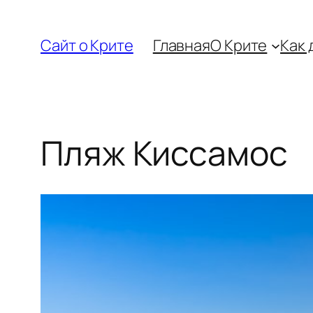
Перейти
к
Сайт о Крите
Главная
О Крите
Как 
содержимому
Пляж Киссамос