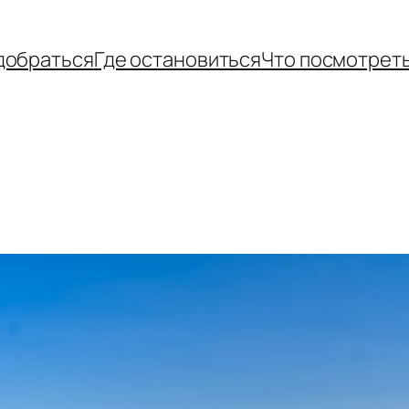
добраться
Где остановиться
Что посмотрет