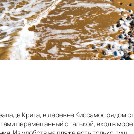
западе Крита, в деревне Киссамос рядом с
ами перемешанный с галькой, вход в море 
ия. Из удобств на пляже есть только душ.