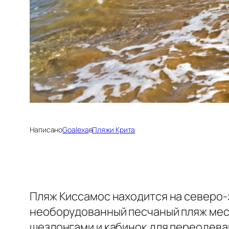
Написано
Goalexa
в
Пляжи Крита
Пляж Киссамос находится на северо-
необорудованный песчаный пляж мест
шезлонгами и кабинок для переодеван