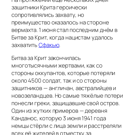
защитники Крита героически
сопротивлялись захвату, но
преимущество оказалось на стороне
вермахта. 1 июня стал последним днём в
Битве за Крит, когда нацистам удалось
захватить
Сфакью
.
Битва за Крит закончилась
многотысячными жертвами, как со
стороны оккупантов, которые потеряли
около 4500 солдат, так и со стороны
защитников — англичан, австралийцев и
новозеландцев. Но самые тяжёлые потери
понесли греки, защищавшие свой остров.
Один из жутких примеров — деревня
Канданос, которую 3 июня 1941 года
немцы стёрли с лица земли и расстреляли
всех её жителей в отместку за