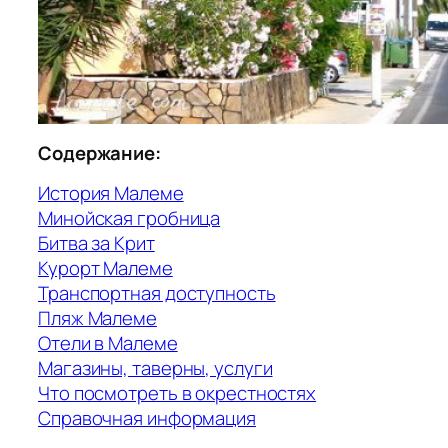
Содержание:
История Малеме
Минойская гробница
Битва за Крит
Курорт Малеме
Транспортная доступность
Пляж Малеме
Отели в Малеме
Магазины, таверны, услуги
Что посмотреть в окрестностях
Справочная информация