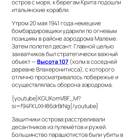
остров с моря, к берегам Крита подошли
итальянские корабли.
Утром 20 мая 1941 года немецкие
бомбардировщики ударили по огневым
позициям в районе аэродрома Малеме.
Затем полетел десант. Главной целью
захватчиков был стратегически важный
объект —
Высота 107
(холм в соседней
деревне Влахеронитисса), с которого
отлично просматривалось побережье и
осуществлялась оборона аэродрома.
{youtube}KGUKomVBF_M?
si=f94FKUXH86drBrNg{/youtube}
Защитники острова расстреливали
десантников из пулемётов и ружей.
Большинство парашютистов были убиты в