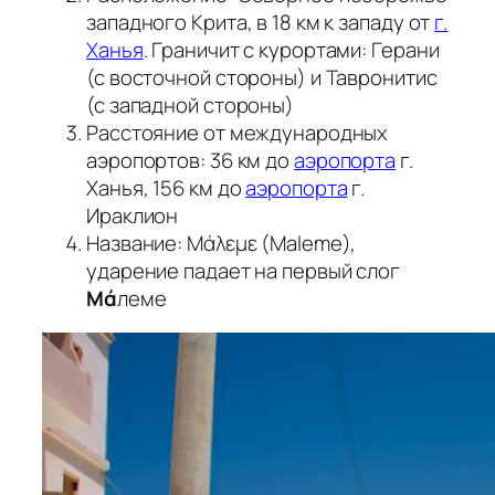
западного Крита, в 18 км к западу от
г.
Ханья
. Граничит с курортами: Герани
(с восточной стороны) и Тавронитис
(с западной стороны)
Расстояние от международных
аэропортов: 36 км до
аэропорта
г.
Ханья, 156 км до
аэропорта
г.
Ираклион
Название: Μάλεμε (Maleme),
ударение падает на первый слог
Мά
леме