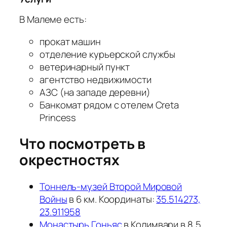
В Малеме есть:
прокат машин
отделение курьерской службы
ветеринарный пункт
агентство недвижимости
АЗС (на западе деревни)
Банкомат рядом с отелем Creta
Princess
Что посмотреть в
окрестностях
Тоннель-музей Второй Мировой
Войны
в 6 км. Координаты:
35.514273,
23.911958
Монастырь Гоньяс
в Колимвари в 8,5