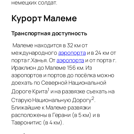
немецких солдат.
Курорт Малеме
Транспортная доступность
Малеме находится в 32 км от
международного
аэропорта
и в 24 км от
порта г.Ханья. От
аэропорта
и от порта г.
Ираклион до Малеме 156 км. Из
аэропортов и портов до посёлка можно
доехать по Северной Национальной
1
Дороге Крита
и на развязке съехать на
2
Старую Национальную Дорогу
.
Ближайшие к Малеме развязки
расположены в Герани (в 5 км) и в
Тавронитис (в 4 км).