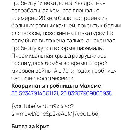
гробницу 13 века до н.э. Квадратная
погребальная комната площадью
примерно 20 кв.м была построена из
больших ровных камней, покрытых белым
раствором, похожим на штукатурку. На
полу была выложена галька, а накрывал
гробницу купол в форме пирамиды.
Пирамидальная крыша разрушилась,
после удара бомбы во время Второй
мировой войны. А в 70-х годах гробницу
частично восстановили.
Координаты гробницы в Малеме
:
35.52347914861121, 23.83267909805938
.
{youtube}wnUm9xl4isc?
si=muwLYcncSp2kaAdM{/youtube}
Битва за Крит