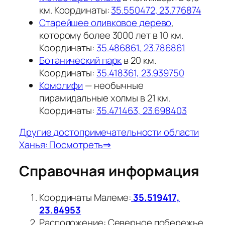
км. Координаты:
35.550472, 23.776874
Старейшее оливковое дерево
,
которому более 3000 лет в 10 км.
Координаты:
35.486861, 23.786861
Ботанический парк
в 20 км.
Координаты:
35.418361, 23.939750
Комолифи
— необычные
пирамидальные холмы в 21 км.
Координаты:
35.471463, 23.698403
Другие достопримечательности области
Ханья: Посмотреть⇒
Справочная информация
Координаты Малеме:
35.519417,
23.84953
Расположение: Северное побережье