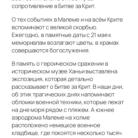
сопротивление в Битве за Крит.
О тех событиях в Малеме и на всём Крите
вспоминают с великой скорбью.
Ежегодно, в памятные даты с 21 мая к
мемориалам возлагают цветы, в храмах
совершаются богослужения.
В память о героическом сражении в
историческом музее Ханьи выставлена
экспозиция, которая детально
рассказывает о Битве за Крит. В наши дни,
об этих трагических днях напоминают
обломки военной техники, которые лежат
на дне моря рядом с пляжем. А южнее
аэродрома Малеме на холме
расположено немецкое военное
кладбище, где покоятся несколько тысяч