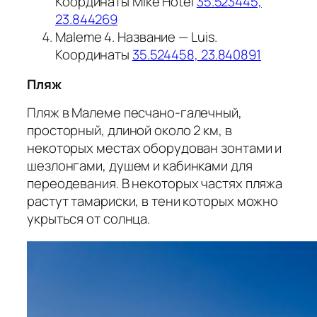
Координаты Mike Hotel
35.523445,
23.844269
Maleme 4. Название — Luis.
Координаты
35.524458, 23.840891
Пляж
Пляж в Малеме песчано-галечный,
просторный, длиной около 2 км, в
некоторых местах оборудован зонтами и
шезлонгами, душем и кабинками для
переодевания. В некоторых частях пляжа
растут тамариски, в тени которых можно
укрыться от солнца.