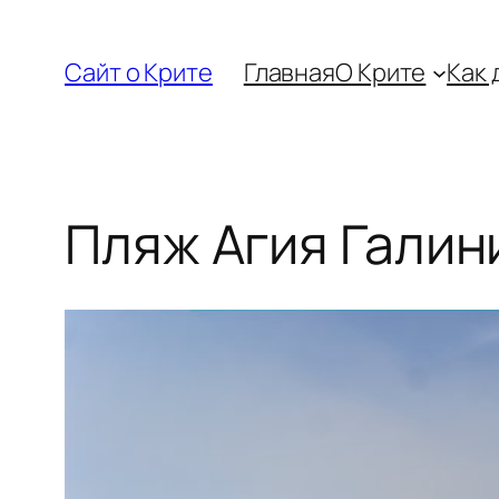
Перейти
к
Сайт о Крите
Главная
О Крите
Как 
содержимому
Пляж Агия Галин