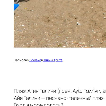
Написано
Goalexa
в
Пляжи Крита
Пляж Агия Галини (греч. Αγία Γαλήνη, 
Айя Галини — песчано-галечный пляж
Вход в море пологий.