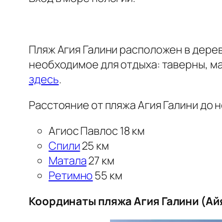
Пляж Агия Галини расположен в дере
необходимое для отдыха: таверны, ма
здесь
.
Расстояние от пляжа Агия Галини до 
Агиос Павлос 18 км
Спили
25 км
Матала
27 км
Ретимно
55 км
Координаты пляжа Агия Галини (Ай