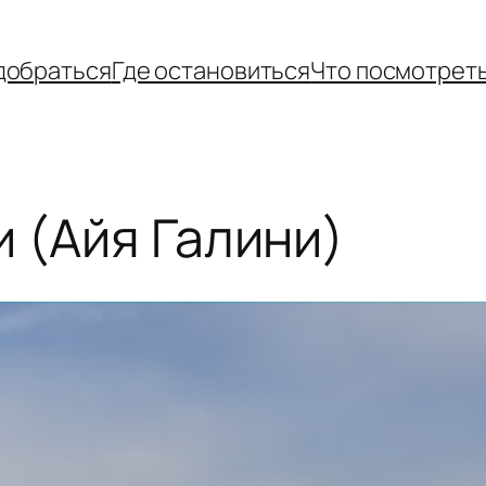
добраться
Где остановиться
Что посмотрет
и (Айя Галини)