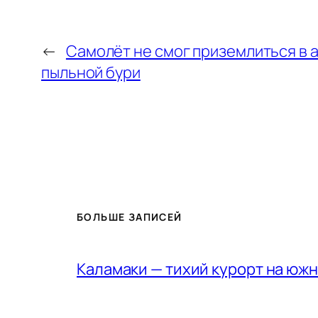
←
Самолёт не смог приземлиться в а
пыльной бури
БОЛЬШЕ ЗАПИСЕЙ
Каламаки — тихий курорт на юж