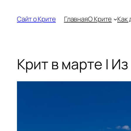
Перейти
к
Сайт о Крите
Главная
О Крите
Как 
содержимому
Крит в марте | Из