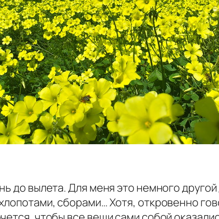
!
нь до вылета. Для меня это немного друго
 хлопотами, сборами… Хотя, откровенно гов
чется, чтобы все вещи сами собой оказались