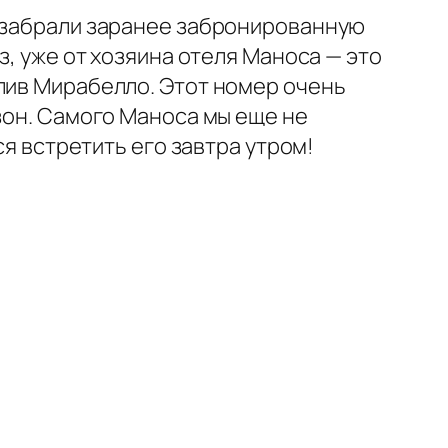
х забрали заранее забронированную
, уже от хозяина отеля Маноса — это
лив Мирабелло. Этот номер очень
зон. Самого Маноса мы еще не
ся встретить его завтра утром!