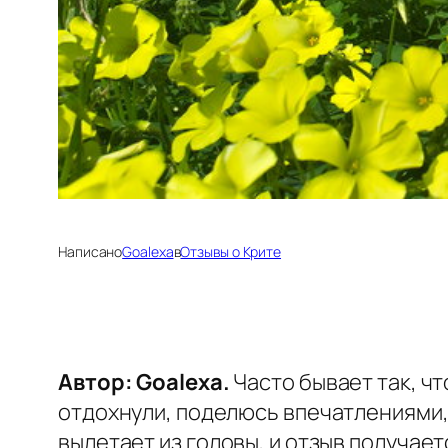
Написано
Goalexa
в
Отзывы о Крите
Автор: Goalexa.
Часто бывает так, чт
отдохнули, поделюсь впечатлениями, 
вылетает из головы, и отзыв получает