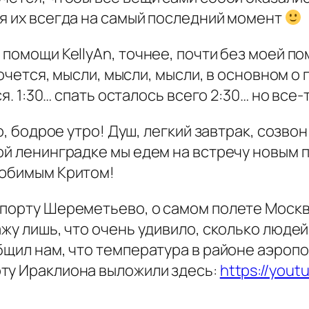
 я их всегда на самый последний момент
помощи KellyAn, точнее, почти без моей по
 хочется, мысли, мысли, мысли, в основном о
ся. 1:30… спать осталось всего 2:30… но все
но, бодрое утро! Душ, легкий завтрак, созво
ой ленинградке мы едем на встречу новым п
любимым Критом!
опорту Шереметьево, о самом полете Моск
ажу лишь, что очень удивило, сколько людей
щил нам, что температура в районе аэропор
ту Ираклиона выложили здесь:
https://you