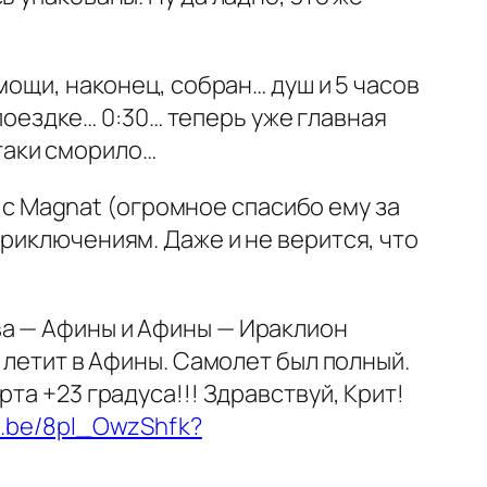
мощи, наконец, собран… душ и 5 часов
 поездке… 0:30… теперь уже главная
-таки сморило…
н с Magnat (огромное спасибо ему за
риключениям. Даже и не верится, что
ва — Афины и Афины — Ираклион
 летит в Афины. Самолет был полный.
та +23 градуса!!! Здравствуй, Крит!
tu.be/8pl_OwzShfk?