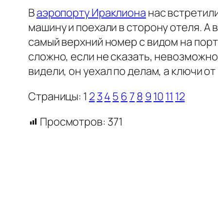
В
аэропорту Ираклиона
нас встретили
машину и поехали в сторону отеля. А 
самый верхний номер с видом на пор
сложно, если не сказать, невозможно
видели, он уехал по делам, а ключи о
Страницы:
1
2
3
4
5
6
7
8
9
10
11
12
Просмотров:
371