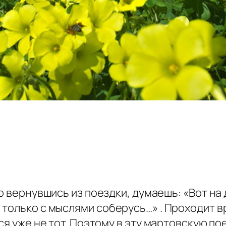
о вернувшись из поездки, думаешь: «Вот на
только с мыслями соберусь…» . Проходит в
ся уже не тот. Поэтому в эту мартовскую по