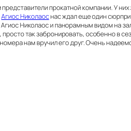
 представители прокатной компании. У ни
в
Агиос Николаос
нас ждал еще один сюрприз
т Агиос Николаос и панорамным видом на за
, просто так забронировать, особенно в се
т номера нам вручил его друг. Очень надеем