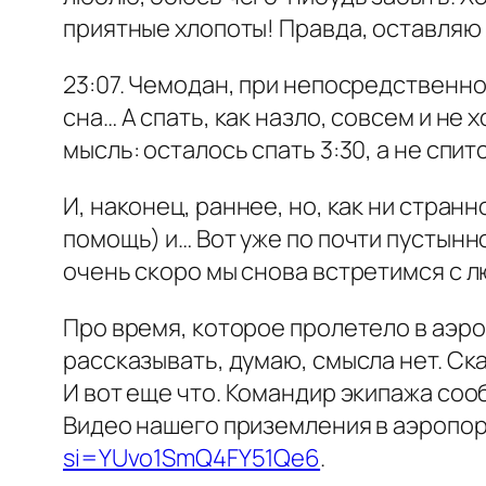
приятные хлопоты! Правда, оставляю
23:07. Чемодан, при непосредственно 
сна… А спать, как назло, совсем и не
мысль: осталось спать 3:30, а не спит
И, наконец, раннее, но, как ни стран
помощь) и… Вот уже по почти пустынн
очень скоро мы снова встретимся с 
Про время, которое пролетело в аэр
рассказывать, думаю, смысла нет. Ск
И вот еще что. Командир экипажа сооб
Видео нашего приземления в аэропор
si=YUvo1SmQ4FY51Qe6
.