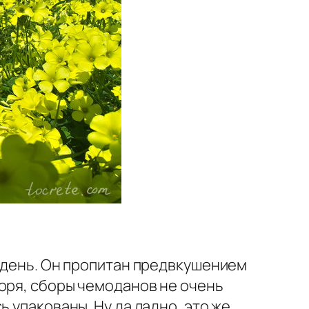
й день. Он пропитан предвкушением
оря, сборы чемоданов не очень
 упакованы. Ну да ладно, это же