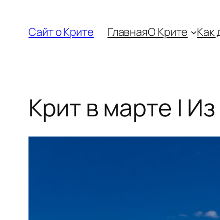
Перейти
к
Сайт о Крите
Главная
О Крите
Как 
содержимому
Крит в марте | Из