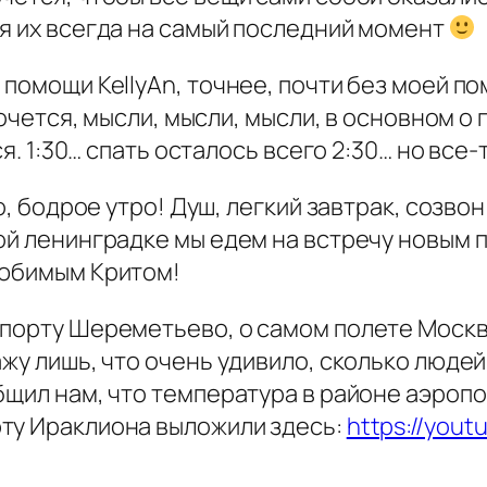
 я их всегда на самый последний момент
помощи KellyAn, точнее, почти без моей по
 хочется, мысли, мысли, мысли, в основном о
ся. 1:30… спать осталось всего 2:30… но все
но, бодрое утро! Душ, легкий завтрак, созво
ой ленинградке мы едем на встречу новым п
любимым Критом!
опорту Шереметьево, о самом полете Моск
ажу лишь, что очень удивило, сколько людей
щил нам, что температура в районе аэропор
ту Ираклиона выложили здесь:
https://you