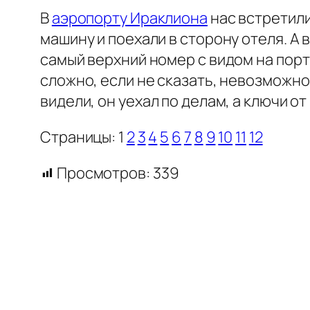
В
аэропорту Ираклиона
нас встретили
машину и поехали в сторону отеля. А 
самый верхний номер с видом на пор
сложно, если не сказать, невозможно
видели, он уехал по делам, а ключи о
Страницы:
1
2
3
4
5
6
7
8
9
10
11
12
Просмотров:
339