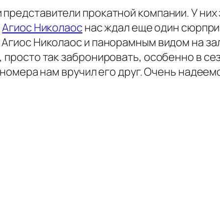
 представители прокатной компании. У ни
в
Агиос Николаос
нас ждал еще один сюрприз
т Агиос Николаос и панорамным видом на за
, просто так забронировать, особенно в се
т номера нам вручил его друг. Очень надеем