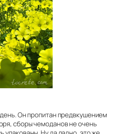
й день. Он пропитан предвкушением
оря, сборы чемоданов не очень
 упакованы. Ну да ладно, это же