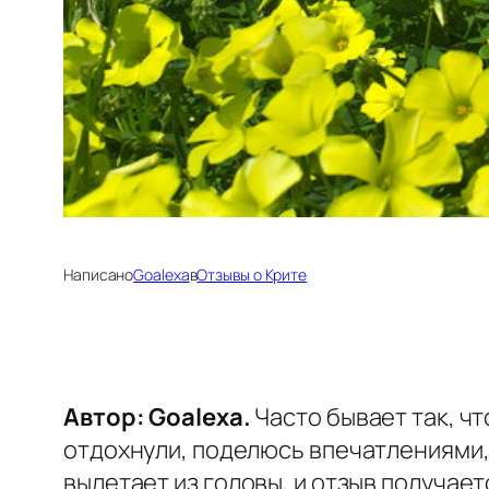
Написано
Goalexa
в
Отзывы о Крите
Автор: Goalexa.
Часто бывает так, чт
отдохнули, поделюсь впечатлениями, 
вылетает из головы, и отзыв получает