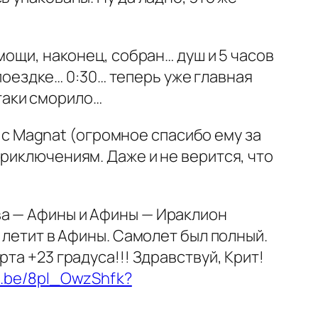
мощи, наконец, собран… душ и 5 часов
 поездке… 0:30… теперь уже главная
-таки сморило…
н с Magnat (огромное спасибо ему за
риключениям. Даже и не верится, что
ва — Афины и Афины — Ираклион
 летит в Афины. Самолет был полный.
та +23 градуса!!! Здравствуй, Крит!
tu.be/8pl_OwzShfk?