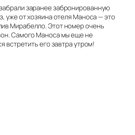
х забрали заранее забронированную
, уже от хозяина отеля Маноса — это
лив Мирабелло. Этот номер очень
зон. Самого Маноса мы еще не
ся встретить его завтра утром!