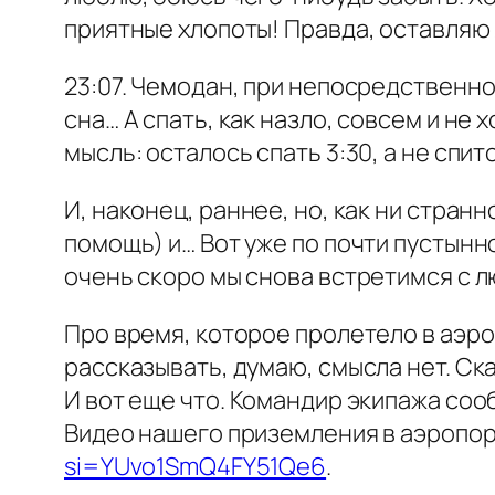
приятные хлопоты! Правда, оставляю
23:07. Чемодан, при непосредственно 
сна… А спать, как назло, совсем и не
мысль: осталось спать 3:30, а не спит
И, наконец, раннее, но, как ни стран
помощь) и… Вот уже по почти пустынн
очень скоро мы снова встретимся с 
Про время, которое пролетело в аэр
рассказывать, думаю, смысла нет. Ск
И вот еще что. Командир экипажа сооб
Видео нашего приземления в аэропор
si=YUvo1SmQ4FY51Qe6
.