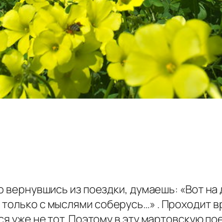
о вернувшись из поездки, думаешь: «Вот на
только с мыслями соберусь…» . Проходит в
ся уже не тот. Поэтому в эту мартовскую по