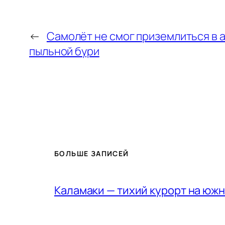
←
Самолёт не смог приземлиться в а
пыльной бури
БОЛЬШЕ ЗАПИСЕЙ
Каламаки — тихий курорт на юж