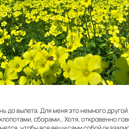
!
нь до вылета. Для меня это немного друго
 хлопотами, сборами… Хотя, откровенно гов
чется, чтобы все вещи сами собой оказались