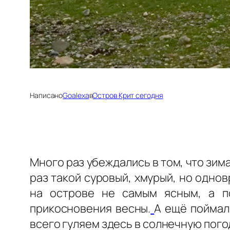
Написано
Goalexa
в
Остров Крит сегодня
Много раз убеждались в том, что зи
раз такой суровый, хмурый, но одно
на острове не самым ясным, а п
прикосновения весны.
А ещё поймал
всего гуляем здесь в солнечную погод