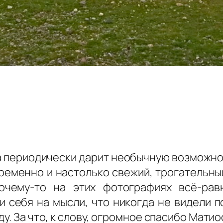
ма периодически дарит необычную возможнос
временно и настолько свежий, трогательный
очему-то на этих фотографиях всё-рав
и себя на мысли, что никогда не видели 
у. За что, к слову, огромное спасибо Мати