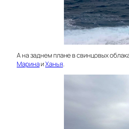
А на заднем плане в свинцовых облак
Марина
и
Ханья
.