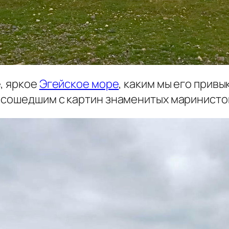
, яркое
Эгейское море
, каким мы его привы
 сошедшим с картин знаменитых маринисто