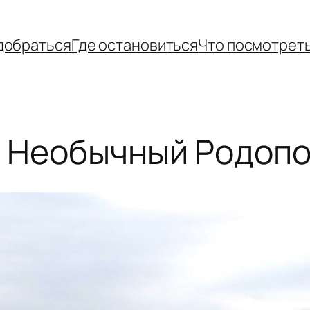
добраться
Где остановиться
Что посмотрет
. Необычный Родоп