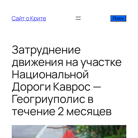
Перейти
к
Сайт о Крите
Поиск
Поиск
содержимому
Затруднение
движения на участке
Национальной
Дороги Каврос —
Геогриуполис в
течение 2 месяцев