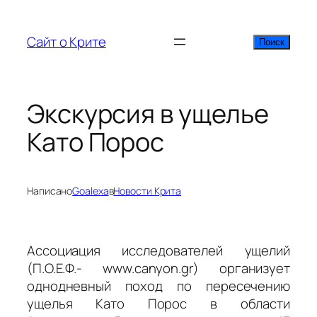
Перейти
к
Сайт о Крите
Поиск
Поиск
содержимому
Экскурсия в ущелье
Като Порос
Написано
Goalexa
в
Новости Крита
Ассоциация исследователей ущелий
(Π.Ο.Ε.Φ.- www.canyon.gr) организует
однодневный поход по пересечению
ущелья Като Порос в области