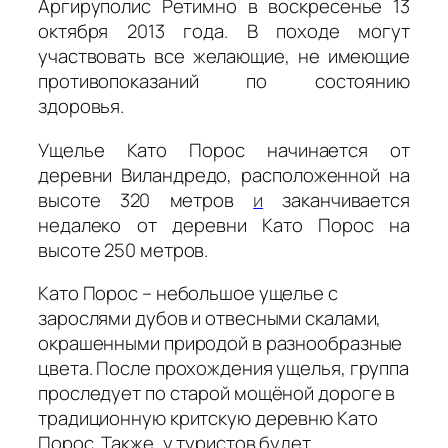
Аргируполис Ретимно в воскресенье 13
октября 2013 года. В походе могут
участвовать все желающие, не имеющие
противопоказаний по состоянию
здоровья.
Ущелье Като Порос начинается от
деревни Виландредо, расположенной на
высоте 320 метров
и
заканчивается
недалеко от деревни Като Порос на
высоте 250 метров.
Като Порос – небольшое ущелье с
зарослями дубов и отвесными скалами,
окрашенными природой в разнообразные
цвета. После прохождения ущелья, группа
проследует по старой мощёной дороге в
традиционную критскую деревню Като
Порос. Также, у туристов будет