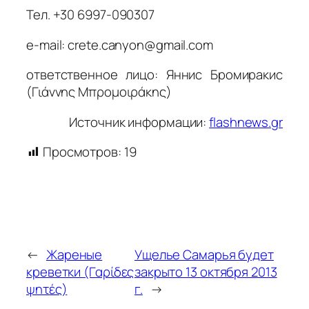
Тел. +30 6997-090307
e-mail: crete.canyon@gmail.com
ответственное лицо: Яннис Бромиракис
(Γιάννης Μπρομοιράκης)
Источник информации:
flashnews.gr
Просмотров:
19
←
Жареные
Ущелье Самарья будет
креветки (Γαρίδες
закрыто 13 октября 2013
ψητές)
г.
→