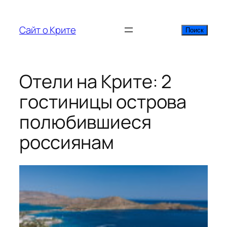
Перейти
к
Сайт о Крите
Поиск
Поиск
содержимому
Отели на Крите: 2
гостиницы острова
полюбившиеся
россиянам