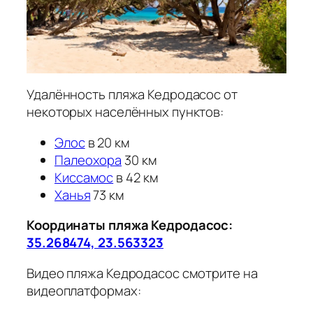
Удалённость пляжа Кедродасос от
некоторых населённых пунктов:
Элос
в 20 км
Палеохора
30 км
Киссамос
в 42 км
Ханья
73 км
Координаты пляжа Кедродасос:
35.268474, 23.563323
Видео пляжа Кедродасос смотрите на
видеоплатформах: