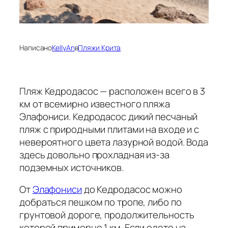
Написано
KellyAn
в
Пляжи Крита
Пляж Кедродасос — расположен всего в 3
км от всемирно известного пляжа
Элафониси. Кедродасос дикий песчаный
пляж с природными плитами на входе и с
невероятного цвета лазурной водой. Вода
здесь довольно прохладная из-за
подземных источников.
От
Элафониси
до Кедродасос можно
добраться пешком по тропе, либо по
грунтовой дороге, продолжительность
которой примерно 1 км. Если едете на