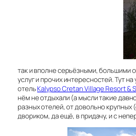
так и вполне серьёзными, большими 
услуг и прочих интересностей. Тут н
отель
Kalypso Cretan Village Resort & 
нём не отдыхали (а мысли такие давн
разных отелей, от довольно крупных
двориком, да ещё, в придачу, и с не