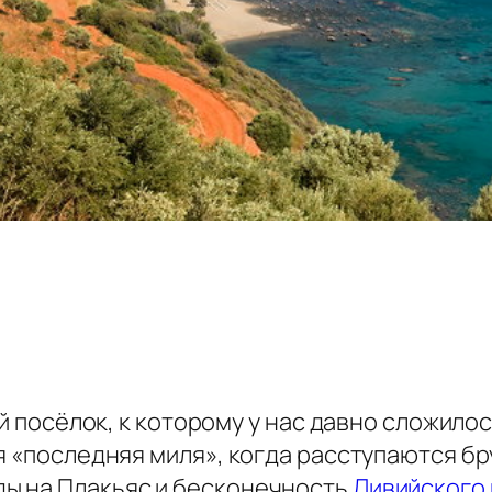
ый посёлок, к которому у нас давно сложило
я «последняя миля», когда расступаются бр
ы на Плакьяс и бесконечность
Ливийского