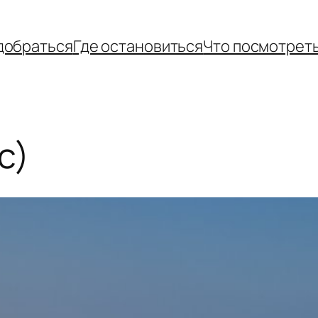
добраться
Где остановиться
Что посмотрет
с)