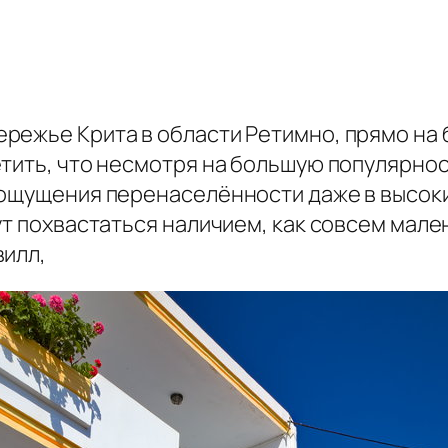
режье Крита в области Ретимно, прямо на 
тить, что несмотря на большую популярность
 ощущения перенаселённости даже в высоки
ут похвастаться наличием, как совсем мал
вилл,