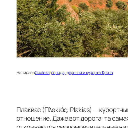
Написано
Goalexa
в
Города, деревни и курорты Крита
Плакиас (Πλακιάς, Plakias) — курортн
отношение. Даже вот дорога, та сама
открываются умопомрачительные вид