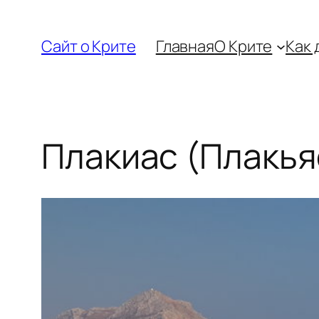
Перейти
к
Сайт о Крите
Главная
О Крите
Как 
содержимому
Плакиас (Плакья