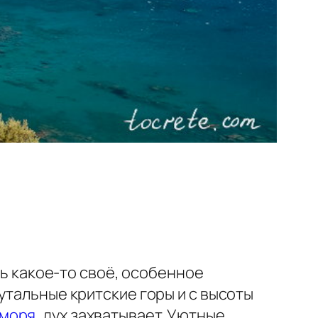
сь какое-то своё, особенное
утальные критские горы и с высоты
 моря
, дух захватывает.
Уютные,