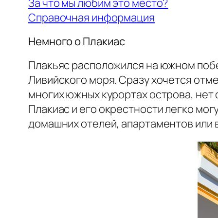
За что мы любим это место?
Справочная информация
Немного о Плакиас
Плакьяс расположился на южном побе
Ливийского моря. Сразу хочется отме
многих южных курортах острова, нет
Плакиас и его окрестности легко мог
домашних отелей, апартаментов или 