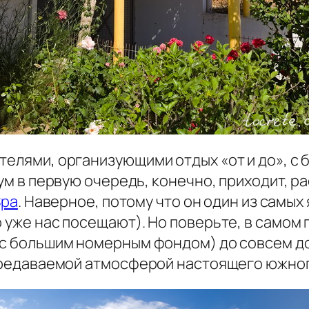
отелями, организующими отдых «от и до», с
а ум в первую очередь, конечно, приходит, 
Spa
. Наверное, потому что он один из самых
о уже нас посещают). Но поверьте, в самом
 (с большим номерным фондом) до совсем д
передаваемой атмосферой настоящего южног