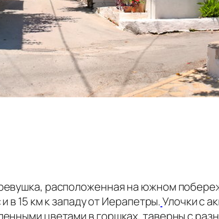
евушка, расположенная на южном побережье
и в 15 км к западу от Иерапетры.
Улочки с а
енными цветами в горшках, таверны с разн