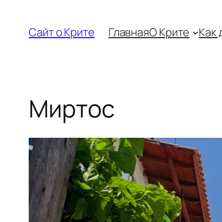
Перейти
к
Сайт о Крите
Главная
О Крите
Как 
содержимому
Миртос