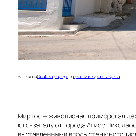
Написано
Goalexa
в
Города, деревни и курорты Крита
Миртос — живописная приморская дер
юго-западу от города Агиос Николаос 
выставленными вдоль стен многочисл