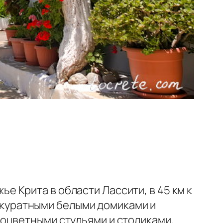
 Крита в области Лассити, в 45 км к
ккуратными белыми домиками и
оцветными стульями и столиками,