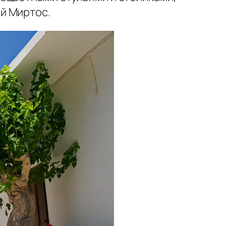
й Миртос.