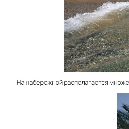
На набережной располагается множес