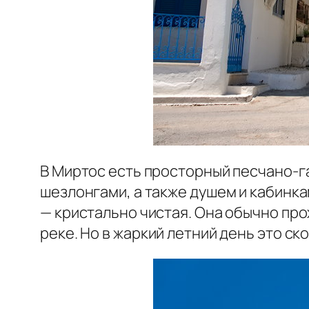
В Миртос есть просторный песчано-
шезлонгами, а также душем и кабинк
— кристально чистая. Она обычно пр
реке. Но в жаркий летний день это ск