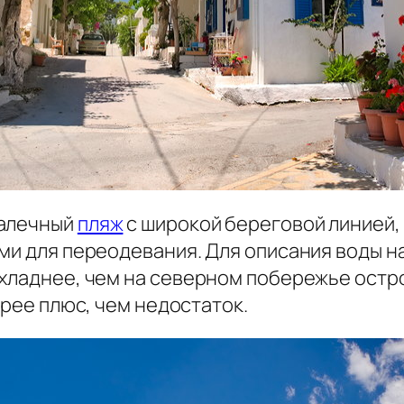
галечный
пляж
с широкой береговой линией,
ами для переодевания. Для описания воды 
охладнее, чем на северном побережье остр
орее плюс, чем недостаток.