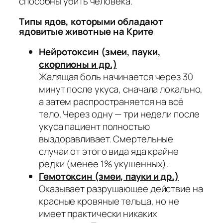
способны убить человека.
Типы ядов, которыми обладают
ядовитые животные на Крите
Нейротоксин (змеи, пауки,
скорпионы и др.)
Жалящая боль начинается через 30
минут после укуса, сначала локально,
а затем распространяется на всё
тело. Через одну — три недели после
укуса пациент полностью
выздоравливает. Смертельные
случаи от этого вида яда крайне
редки (менее 1% укушенных).
Гемотоксин (змеи, пауки и др.)
Оказывает разрушающее действие на
красные кровяные тельца, но не
имеет практически никаких