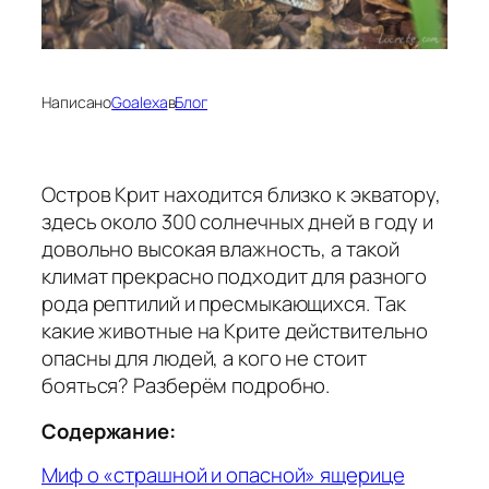
Написано
Goalexa
в
Блог
Остров Крит находится близко к экватору,
здесь около 300 солнечных дней в году и
довольно высокая влажность, а такой
климат прекрасно подходит для разного
рода рептилий и пресмыкающихся. Так
какие животные на Крите действительно
опасны для людей, а кого не стоит
бояться? Разберём подробно.
Содержание:
Миф о «страшной и опасной» ящерице