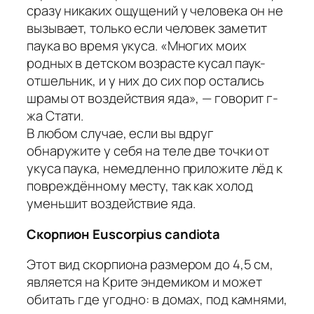
сразу никаких ощущений у человека он не
вызывает, только если человек заметит
паука во время укуса. «Многих моих
родных в детском возрасте кусал паук-
отшельник, и у них до сих пор остались
шрамы от воздействия яда», — говорит г-
жа Стати.
В любом случае, если вы вдруг
обнаружите у себя на теле две точки от
укуса паука, немедленно приложите лёд к
повреждённому месту, так как холод
уменьшит воздействие яда.
Скорпион Euscorpius candiota
Этот вид скорпиона размером до 4,5 см,
является на Крите эндемиком и может
обитать где угодно: в домах, под камнями,